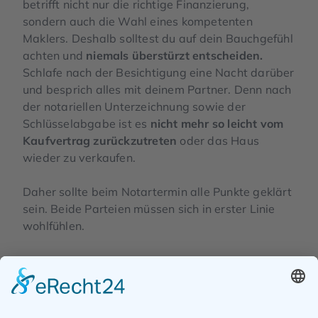
betrifft nicht nur die richtige Finanzierung,
sondern auch die Wahl eines kompetenten
Maklers. Deshalb solltest du auf dein Bauchgefühl
achten und
niemals überstürzt entscheiden.
Schlafe nach der Besichtigung eine Nacht darüber
und besprich alles mit deinem Partner. Denn nach
der notariellen Unterzeichnung sowie der
Schlüsselabgabe ist es
nicht mehr so leicht vom
Kaufvertrag zurückzutreten
oder das Haus
wieder zu verkaufen.
Daher sollte beim Notartermin alle Punkte geklärt
sein. Beide Parteien müssen sich in erster Linie
wohlfühlen.
Alle verfügbaren Immobilien ansehen