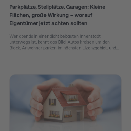
Parkplätze, Stellplätze, Garagen: Kleine
Flächen, große Wirkung – worauf
Eigentümer jetzt achten sollten
Wer abends in einer dicht bebauten Innenstadt
unterwegs ist, kennt das Bild: Autos kreisen um den
Block, Anwohner parken im nächsten Lizenzgebiet, und
freie Stellplätze sind seltener als freie Tische. Genau an
dieser Stelle wird Parkraum zu einem Thema, das auch
für Eigentümer spannend ist – nicht, weil man „schnelles
Geld“ verspricht, sondern weil knapper Platz, neue Regeln
und E-Mobilität den Wert eines Stellplatzes oder einer
Garage verändern können.