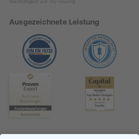
Nachhaltigkeit und Tiny Housing
Ausgezeichnete Leistung
Kundenbewertungen und Erfahrungen zu
TAURIBA GmbH
Noch keine
Bewertungen
MANGELHAFT
Kundenbewertungen
Authentizität
5,00
/
0,00
Erfahren Sie mehr über dieses Bewertungssiegel