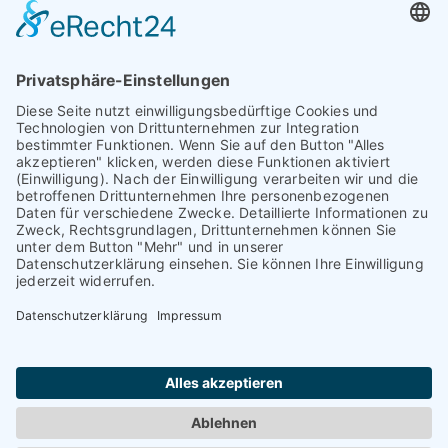
Profil ansehen
01.01.1970
© TAURIBA GmbH - Tullastraße 58 - 76131 Karlsruhe |
kontakt@tauriba.de
Impressum
Datenschutz
Widerrufsbelehrung
AGB
Haftungsauschluss: Alle auf diesen Seiten veröffentlichten
Informationen wurden nach bestem Wissen und
Gewissen erstellt. Alle Kundenmeinungen beruhen auf
echten Kundenaussagen. Niemand wurde in irgendeiner
Form für diese Videos oder schriftlichen Bewertungen
kompensiert! Wir können Ihnen keine Ergebnisse wie
einen höheren Verkaufspreis oder ähnliches garantieren.
Das hängt von dem Markt ab. Die dargestellten Erfolge
sind nur möglich, wenn der Markt, die
Vermarktungsstrategie und die Eigenschaften der
Immobilie passen. Jede Immobilie lässt sich verkaufen,
wenn der Preis an der Nachfrage orientiert wird.