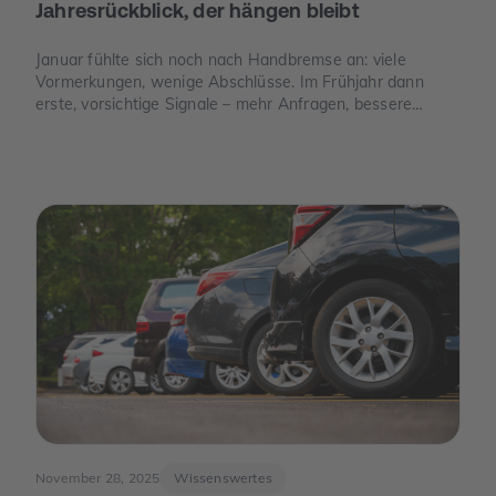
Jahresrückblick, der hängen bleibt
Januar fühlte sich noch nach Handbremse an: viele
Vormerkungen, wenige Abschlüsse. Im Frühjahr dann
erste, vorsichtige Signale – mehr Anfragen, bessere
Termine. Und im Juni der Moment, der die Stimmung
drehte: Die Europäische Zentralbank senkte ihre
Leitzinsen spürbar. Von da an war die Erzählung des
Jahres eine andere: weniger „Warten auf bessere Zeiten“,
mehr „Was ist wirklich möglich?“.
November 28, 2025
Wissenswertes