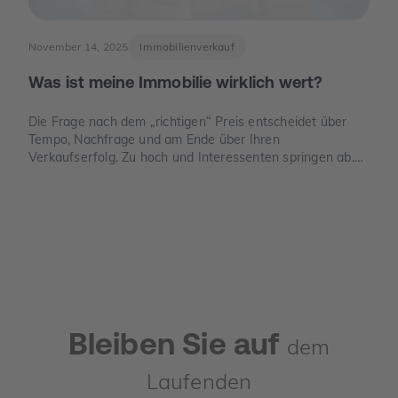
November 14, 2025
Immobilienverkauf
Was ist meine Immobilie wirklich wert?
Die Frage nach dem „richtigen“ Preis entscheidet über
Tempo, Nachfrage und am Ende über Ihren
Verkaufserfolg. Zu hoch und Interessenten springen ab.
Zu niedrig und Sie verschenken Geld. Dieser Leitfaden
zeigt, wie der Verkehrswert in Deutschland sauber
ermittelt wird, welche Unterlagen Sie benötigen und wo
die häufigsten Denkfehler liegen.
Bleiben Sie auf
dem
Laufenden