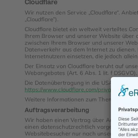
Cloudflare
Wir nutzen den Service „Cloudflare“. Anbie
„Cloudflare”).
Cloudflare bietet ein weltweit verteiltes 
Ihrem Browser und unserer Website über da
zwischen Ihrem Browser und unserer Websit
Datenverkehr aus dem Internet zu dienen.
Internetnutzern einsetzen, die jedoch all
Der Einsatz von Cloudflare beruht auf unse
Webangebotes (Art. 6 Abs. 1 lit. f DSGVO).
Die Datenübertragung in die USA wird auf 
https://www.cloudflare.com/privacypolicy/
.
Weitere Informationen zum Thema Sicherhei
Auftragsverarbeitung
Wir haben einen Vertrag über Auftragsver
einen datenschutzrechtlich vorgeschrieben
Websitebesucher nur nach unseren Weisun