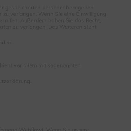
hrer gespeicherten personenbezogenen
 zu verlangen. Wenn Sie eine Einwilligung
iderrufen. Außerdem haben Sie das Recht,
ten zu verlangen. Des Weiteren steht
nden.
hieht vor allem mit sogenannten
utzerklärung.
chfolgend Webflow). Wenn Sie unsere