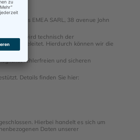
Web Services EMEA SARL, 38 avenue John
k. Dabei wird technisch der
etwork geleitet. Hierdurch können wir die
glichst fehlerfreien und sicheren
tzt. Details finden Sie hier:
eschlossen. Hierbei handelt es sich um
rsonenbezogenen Daten unserer