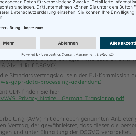
 Amazon CloudFront CDN. Anbieter ist die Amazon 
end „Amazon“).
 um ein weltweit verteiltes Content Delivery Networ
er und unserer Website über das Content Delivery N
fähigkeit unserer Website erhöhen.
uht auf unserem berechtigten Interesse an einer mö
6 Abs. 1 lit. f DSGVO).
die Standardvertragsklauseln der EU-Kommission gestü
y/aws-gdpr-data-processing-addendum/
.
nt CDN finden Sie hier:
icy/AWS_Privacy_Notice__German_Translation.pdf
.
arbeitung (AVV) mit dem oben genannten Anbieter g
en Vertrag, der gewährleistet, dass dieser die pe
gen und unter Einhaltung der DSGVO verarbeitet.