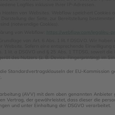
edene Logfiles inklusive Ihrer IP-Adressen.
m Hosten von Websites. Webflow speichert Cookies o
 Darstellung der Seite, zur Bereitstellung bestimmte
 sind (notwendige Cookies).
klärung von Webflow:
https://webflow.com/legal/eu-pr
undlage von Art. 6 Abs. 1 lit. f DSGVO. Wir haben e
er Website. Sofern eine entsprechende Einwilligung 
s. 1 lit. a DSGVO und § 25 Abs. 1 TTDSG, soweit die
erät des Nutzers (z. B. Device-Fingerprinting) im Si
die Standardvertragsklauseln der EU-Kommission gestü
y
.
arbeitung (AVV) mit dem oben genannten Anbieter g
en Vertrag, der gewährleistet, dass dieser die pe
gen und unter Einhaltung der DSGVO verarbeitet.