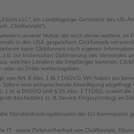
 „Etison LLC“, ein Landingpage-Generator des US-An
h „Clickfunnels“).
ummern unserer Nutzer als auch deren weitere, im
unnels in den USA gespeichert. Clickfunnels verwen
eiteren kann Clickfunnels nach eigenen Information
 z.B. zur technischen Optimierung des Versandes und
aus welchen Ländern die Empfänger kommen. Clickfu
n oder an Dritte weiterzugeben.
e von Art. 6 Abs. 1 lit. f DSGVO. Wir haben ein bere
. Sofern eine entsprechende Einwilligung abgefragt 
s. 1 lit. a DSGVO und § 25 Abs. 1 TTDSG, soweit die
erät des Nutzers (z. B. Device-Fingerprinting) im Si
die Standardvertragsklauseln der EU-Kommission gestü
 die IT- sowie Datensicherheit von Clickfunnels, Eti