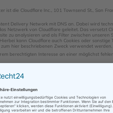
ter ist die Cloudflare Inc., 101 Townsend St., San F
Content Delivery Network mit DNS an. Dabei wird tech
s Netzwerk von Cloudflare geleitet. Das versetzt Cl
e zu analysieren und als Filter zwischen unseren S
 Hierbei kann Cloudflare auch Cookies oder sonstig
ein zum hier beschriebenen Zweck verwendet werden.
rem berechtigten Interesse an einer möglichst fehler
die Standardvertragsklauseln der EU-Kommission gestü
t und Datenschutz bei Cloudflare finden Sie hier:
h
arbeitung (AVV) mit dem oben genannten Anbieter g
en Vertrag, der gewährleistet, dass dieser die pe
gen und unter Einhaltung der DSGVO verarbeitet.