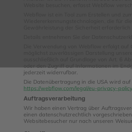
Website besuchen, erfasst Webflow verschi
Webflow ist ein Tool zum Erstellen und zu
Wiedererkennungstechnologien, die für die
Gewährleistung der Sicherheit erforderlich
Details entnehmen Sie der Datenschutzer
Die Verwendung von Webflow erfolgt auf Gr
möglichst zuverlässigen Darstellung unser
ausschließlich auf Grundlage von Art. 6 Ab
oder den Zugriff auf Informationen im Endg
jederzeit widerrufbar.
Die Datenübertragung in die USA wird auf 
https://webflow.com/legal/eu-privacy-polic
Auftragsverarbeitung
Wir haben einen Vertrag über Auftragsver
einen datenschutzrechtlich vorgeschrieben
Websitebesucher nur nach unseren Weisun