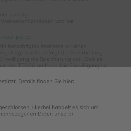
der sonstige
r Webseitenfunktionen und zur
ivacy-policy
.
in berechtigtes Interesse an einer
abgefragt wurde, erfolgt die Verarbeitung
 Einwilligung die Speicherung von Cookies
nne des TTDSG umfasst. Die Einwilligung ist
tzt. Details finden Sie hier:
eschlossen. Hierbei handelt es sich um
rsonenbezogenen Daten unserer