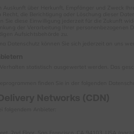
lich Auskunft über Herkunft, Empfänger und Zweck I
 Recht, die Berichtigung oder Löschung dieser Daten
n Sie diese Einwilligung jederzeit für die Zukunft w
nkung der Verarbeitung Ihrer personenbezogenen Da
digen Aufsichtsbehörde zu.
a Datenschutz können Sie sich jederzeit an uns we
nbietern
Verhalten statistisch ausgewertet werden. Das gesc
yseprogrammen finden Sie in der folgenden Datensch
Delivery Networks (CDN)
ei folgendem Anbieter:
Street, 2nd Floor, San Francisco, CA 94103, USA (na