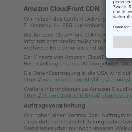
Amazon CloudFront CDN
Wir nutzen das Content Delivery Network
F. Kennedy, L-1855, Luxemburg (nachfolg
Bei Amazon CloudFront CDN handelt es sich
Informationstransfer zwischen Ihrem Brows
weltweite Erreichbarkeit und die Leistungs
Der Einsatz von Amazon CloudFront CDN ber
Bereitstellung unseres Webangebotes (Art. 
Die Datenübertragung in die USA wird auf 
https://aws.amazon.com/de/blogs/securit
Weitere Informationen zu Amazon CloudFro
https://d1.awsstatic.com/legal/privacypol
Auftragsverarbeitung
Wir haben einen Vertrag über Auftragsver
einen datenschutzrechtlich vorgeschrieben
Websitebesucher nur nach unseren Weisun