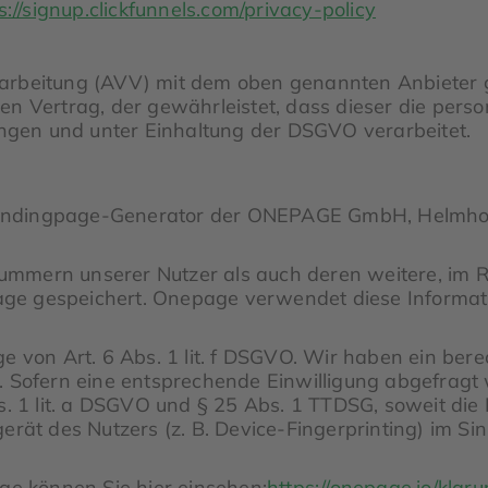
s://signup.clickfunnels.com/privacy-policy
arbeitung (AVV) mit dem oben genannten Anbieter g
en Vertrag, der gewährleistet, dass dieser die pe
gen und unter Einhaltung der DSGVO verarbeitet.
andingpage-Generator der ONEPAGE GmbH, Helmholtz
ummern unserer Nutzer als auch deren weitere, im
ge gespeichert. Onepage verwendet diese Informat
e von Art. 6 Abs. 1 lit. f DSGVO. Wir haben ein bere
. Sofern eine entsprechende Einwilligung abgefragt 
s. 1 lit. a DSGVO und § 25 Abs. 1 TTDSG, soweit die
erät des Nutzers (z. B. Device-Fingerprinting) im Si
 können Sie hier einsehen:
https://onepage.io/klar