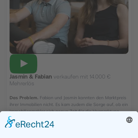
Jasmin & Fabian
verkaufen mit 14.000 €
Mehrerlös
Das Problem.
Fabian und Jasmin kannten den Marktpreis
ihrer Immobilien nicht. Es kam zudem die Sorge auf, ob ein
Immobilienmakler sich genug Zeit für die Vermarktung
ihrer aufwendig sanierten Immobilien nimmt und die
Arbeit so wertschätzt wie sie selbst.
Die Strategie.
TAURIBA hat durch eine sehr