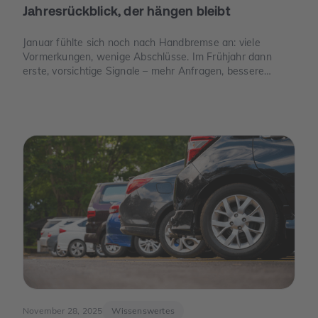
Jahresrückblick, der hängen bleibt
Januar fühlte sich noch nach Handbremse an: viele
Vormerkungen, wenige Abschlüsse. Im Frühjahr dann
erste, vorsichtige Signale – mehr Anfragen, bessere
Termine. Und im Juni der Moment, der die Stimmung
drehte: Die Europäische Zentralbank senkte ihre
Leitzinsen spürbar. Von da an war die Erzählung des
Jahres eine andere: weniger „Warten auf bessere Zeiten“,
mehr „Was ist wirklich möglich?“.
November 28, 2025
Wissenswertes