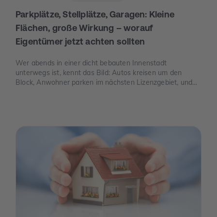
Parkplätze, Stellplätze, Garagen: Kleine
Flächen, große Wirkung – worauf
Eigentümer jetzt achten sollten
Wer abends in einer dicht bebauten Innenstadt
unterwegs ist, kennt das Bild: Autos kreisen um den
Block, Anwohner parken im nächsten Lizenzgebiet, und
freie Stellplätze sind seltener als freie Tische. Genau an
dieser Stelle wird Parkraum zu einem Thema, das auch
für Eigentümer spannend ist – nicht, weil man „schnelles
Geld“ verspricht, sondern weil knapper Platz, neue Regeln
und E-Mobilität den Wert eines Stellplatzes oder einer
Garage verändern können.