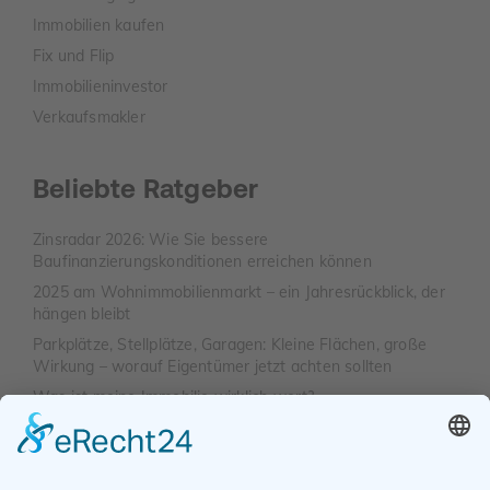
Immobilien kaufen
Fix und Flip
Immobilieninvestor
Verkaufsmakler
Beliebte Ratgeber
Zinsradar 2026: Wie Sie bessere
Baufinanzierungskonditionen erreichen können
2025 am Wohnimmobilienmarkt – ein Jahresrückblick, der
hängen bleibt
Parkplätze, Stellplätze, Garagen: Kleine Flächen, große
Wirkung – worauf Eigentümer jetzt achten sollten
Was ist meine Immobilie wirklich wert?
Altbau ohne Drama – So verkaufen Sie Charakter mit
System
Wie wohnen wir 2040? Zwischen Smart Homes,