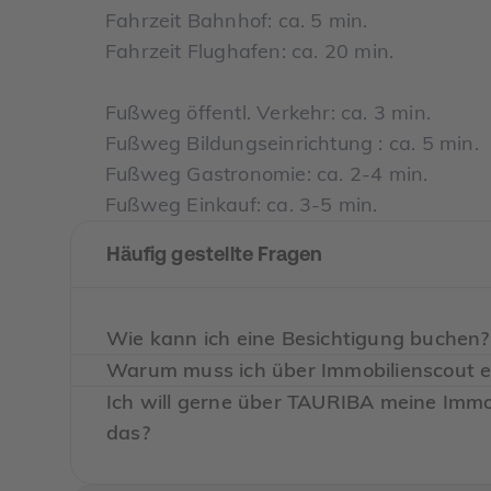
Fahrzeit Bahnhof: ca. 5 min.
Fahrzeit Flughafen: ca. 20 min.
Fußweg öffentl. Verkehr: ca. 3 min.
Fußweg Bildungseinrichtung : ca. 5 min.
Fußweg Gastronomie: ca. 2-4 min.
Fußweg Einkauf: ca. 3-5 min.
Häufig gestellte Fragen
Wie kann ich eine Besichtigung buchen?
Warum muss ich über Immobilienscout ei
Klicke dazu auf die Schaltfläche "Anbieter ko
Ich will gerne über TAURIBA meine Immob
Immobilienscout direkt zur jeweiligen Immobili
Aus rechtlichen Gründen müssen bestimmte 
das?
bekommst direkt alle Unterlagen und die Mögli
Als Premiumpartner von Immobilienscout läuft 
Sollten einmal keine Besichtigungstermine verf
Wenn du also Interesse an dieser Immobilie has
Klicke dafür einfach auf die Schaltfläche "I