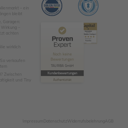
ienmarkt – ein
ängen bleibt
e, Garagen:
e Wirkung –
tzt achten
Kundenbewertungen und Erfahrungen zu
TAURIBA GmbH
ie wirklich
Noch keine
MANGELHAFT
Bewertungen
 So verkaufen
TAURIBA GmbH
stem
5,00
/
0,00
Kundenbewertungen
0? Zwischen
Authentizität
tigkeit und Tiny
Erfahren Sie mehr über dieses Bewertungssiegel
Profil ansehen
01.01.1970
Impressum
Datenschutz
Widerrufsbelehrung
AGB