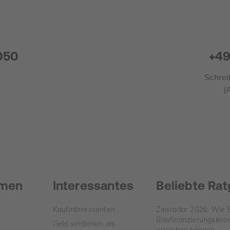
050
+49
Schrei
(
hmen
Interessantes
Beliebte Ra
Kaufinteressenten
Zinsradar 2026: Wie 
Baufinanzierungskond
Geld verdienen als
erreichen können