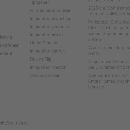
Tippgeber
2025 am Wohnimmobil
Für Immobilienmakler
Jahresrückblick, der h
Immobilienbewertung
Parkplätze, Stellplätz
Immobilien verkaufen
Kleine Flächen, groß
worauf Eigentümer je
Immobilienmakler
ierung
sollten
Home Staging
empfehlen!
Was ist meine Immobil
Immobilien kaufen
erden!
wert?
Fix und Flip
Altbau ohne Drama –
Immobilieninvestor
Sie Charakter mit Sy
Verkaufsmakler
Wie wohnen wir 204
Smart Homes, Nachhal
Housing
akt@tauriba.de