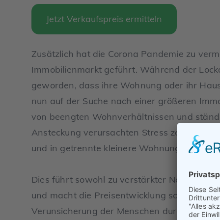
Jetzt Verkaufspreis ermitteln
Zusätzlich hat die Corona Pandemie zu verme
Immobilienmarkt geführt. Während der Lockd
geworden, dass ihre Wohnung oder ihr Haus zu 
nun auf der Suche nach einer größeren Immo
von beengten Wohnverhältnissen und ständig
Ansteckung verursachten Stress zerstritten. 
und in getrennte kleinere Wohnungen ziehen
Dies führt sowohl zu verstärkter Nachfrage
und macht die Preisentwicklung schwerer a
Verunsicherung der Menschen durch den Krie