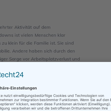
hrter Aktivität auf dem
owns ist vielen Menschen klar
klein für die Familie ist. Sie sind
bilie. Andere haben sich durch den
er Sorge vor Arbeitsplatzverlust und
Sie wollen ihr altes Zuhause verkaufen
.
 als auch zu einem erhöhten Angebot
bschätzbar. Dazu kommt nun noch die
g in der Ukraine, seine