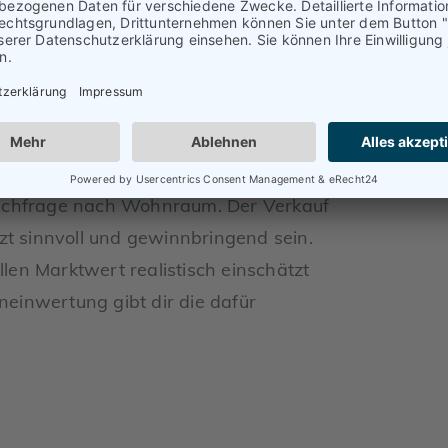
nflation. Viele potenzielle Käufer
ger Zeitpunkt ist, um einen dank
men und eine so große Anschaffung zu
 oft ist ein Umzug in eine andere
Nachfrage nach Wohnraum. Der Verkauf
zt sinnvoll und gewinnbringend sein.
llen Marktwert realistisch einschätzt
eneinwertung gibt dir die dafür