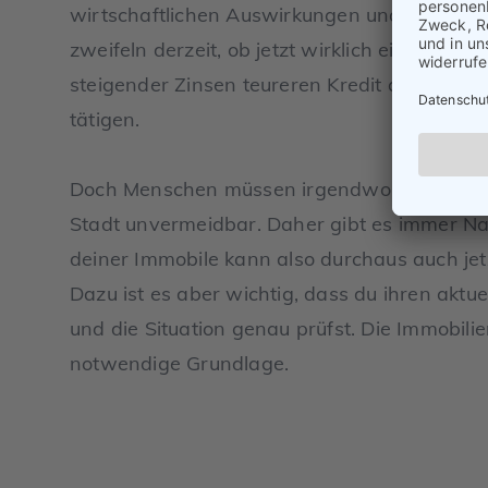
wirtschaftlichen Auswirkungen und die hohe I
zweifeln derzeit, ob jetzt wirklich ein günsti
steigender Zinsen teureren Kredit aufzuneh
tätigen.
Doch Menschen müssen irgendwo wohnen und
Stadt unvermeidbar. Daher gibt es immer 
deiner Immobile kann also durchaus auch jet
Dazu ist es aber wichtig, dass du ihren aktue
und die Situation genau prüfst. Die Immobili
notwendige Grundlage.