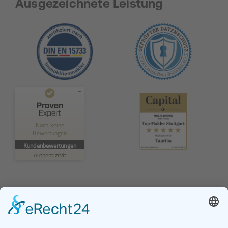
Ausgezeichnete Leistung
Kundenbewertungen und Erfahrungen zu
TAURIBA GmbH
Noch keine
Bewertungen
MANGELHAFT
Kundenbewertungen
Authentizität
5,00
/
0,00
Erfahren Sie mehr über dieses Bewertungssiegel
Profil ansehen
01.01.1970
© TAURIBA GmbH - Tullastraße 58 - 76131 Karlsruhe |