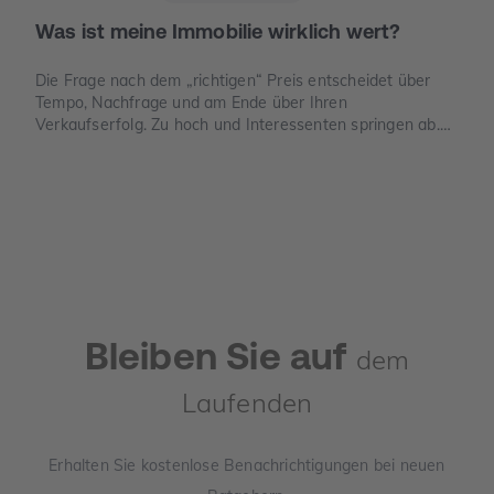
Was ist meine Immobilie wirklich wert?
Die Frage nach dem „richtigen“ Preis entscheidet über
Tempo, Nachfrage und am Ende über Ihren
Verkaufserfolg. Zu hoch und Interessenten springen ab.
Zu niedrig und Sie verschenken Geld. Dieser Leitfaden
zeigt, wie der Verkehrswert in Deutschland sauber
ermittelt wird, welche Unterlagen Sie benötigen und wo
die häufigsten Denkfehler liegen.
Bleiben Sie auf
dem
Laufenden
Erhalten Sie kostenlose Benachrichtigungen bei neuen