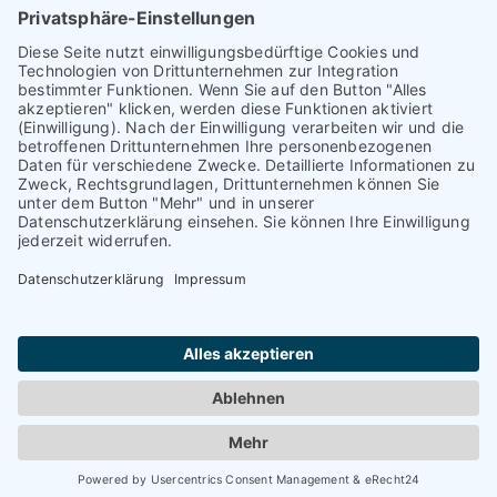
kontakt@tauriba.de
Impressum
Datenschutz
Widerrufsbelehrung
AGB
Haftungsauschluss: Alle auf diesen Seiten veröffentlichten
Informationen wurden nach bestem Wissen und
Gewissen erstellt. Alle Kundenmeinungen beruhen auf
echten Kundenaussagen. Niemand wurde in irgendeiner
Form für diese Videos oder schriftlichen Bewertungen
kompensiert! Wir können Ihnen keine Ergebnisse wie
einen höheren Verkaufspreis oder ähnliches garantieren.
Das hängt von dem Markt ab. Die dargestellten Erfolge
sind nur möglich, wenn der Markt, die
Vermarktungsstrategie und die Eigenschaften der
Immobilie passen. Jede Immobilie lässt sich verkaufen,
wenn der Preis an der Nachfrage orientiert wird.