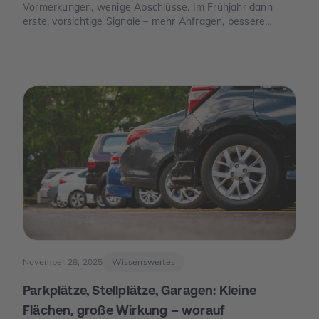
Vormerkungen, wenige Abschlüsse. Im Frühjahr dann
erste, vorsichtige Signale – mehr Anfragen, bessere
Termine. Und im Juni der Moment, der die Stimmung
drehte: Die Europäische Zentralbank senkte ihre
Leitzinsen spürbar. Von da an war die Erzählung des
Jahres eine andere: weniger „Warten auf bessere Zeiten“,
mehr „Was ist wirklich möglich?“.
November 28, 2025
Wissenswertes
Parkplätze, Stellplätze, Garagen: Kleine
Flächen, große Wirkung – worauf