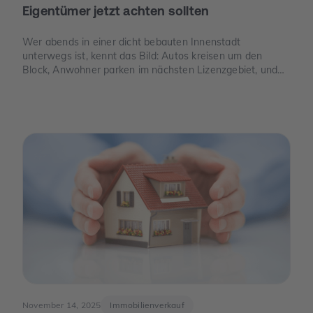
Eigentümer jetzt achten sollten
Wer abends in einer dicht bebauten Innenstadt
unterwegs ist, kennt das Bild: Autos kreisen um den
Block, Anwohner parken im nächsten Lizenzgebiet, und
freie Stellplätze sind seltener als freie Tische. Genau an
dieser Stelle wird Parkraum zu einem Thema, das auch
für Eigentümer spannend ist – nicht, weil man „schnelles
Geld“ verspricht, sondern weil knapper Platz, neue Regeln
und E-Mobilität den Wert eines Stellplatzes oder einer
Garage verändern können.
November 14, 2025
Immobilienverkauf