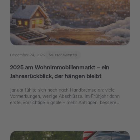
December 24, 2025
Wissenswertes
2025 am Wohnimmobilienmarkt – ein
Jahresrückblick, der hängen bleibt
Januar fühlte sich noch nach Handbremse an: viele
Vormerkungen, wenige Abschlüsse. Im Frühjahr dann
erste, vorsichtige Signale – mehr Anfragen, bessere
Termine. Und im Juni der Moment, der die Stimmung
drehte: Die Europäische Zentralbank senkte ihre
Leitzinsen spürbar. Von da an war die Erzählung des
Jahres eine andere: weniger „Warten auf bessere Zeiten“,
mehr „Was ist wirklich möglich?“.