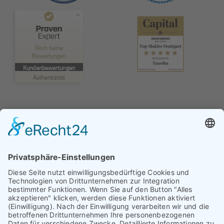
Kundenbewertungen und Erfahrungen zu
TAURIBA GmbH
Noch keine
Bewertungen
MANGELHAFT
Kundenbewertungen
Authentizität
5,00
/
0,00
Erfahren Sie mehr über dieses Bewertungssiegel
Profil ansehen
01.01.1970
© TAURIBA GmbH - Tullastraße 58 - 76131 Karlsruhe |
kontakt@tauriba.de
Impressum
Datenschutz
Widerrufsbelehrung
AGB
Haftungsauschluss: Alle auf diesen Seiten veröffentlichten
Informationen wurden nach bestem Wissen und