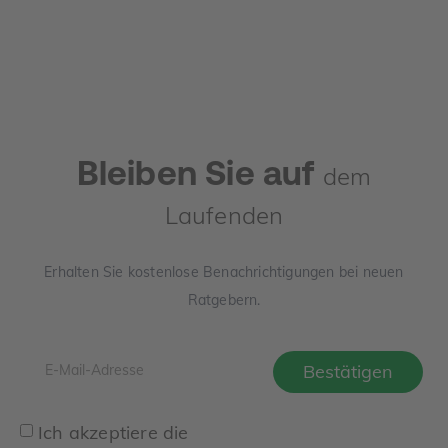
zeigt, wie der Verkehrswert in Deutschland sauber
ermittelt wird, welche Unterlagen Sie benötigen und wo
die häufigsten Denkfehler liegen.
Bleiben Sie auf
dem
Laufenden
Erhalten Sie kostenlose Benachrichtigungen bei neuen
Ratgebern.
Ich akzeptiere die