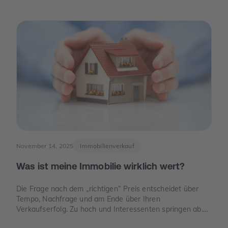
für Eigentümer spannend ist – nicht, weil man „schnelles
Geld“ verspricht, sondern weil knapper Platz, neue Regeln
und E-Mobilität den Wert eines Stellplatzes oder einer
Garage verändern können.
November 14, 2025
Immobilienverkauf
Was ist meine Immobilie wirklich wert?
Die Frage nach dem „richtigen“ Preis entscheidet über
Tempo, Nachfrage und am Ende über Ihren
Verkaufserfolg. Zu hoch und Interessenten springen ab.
Zu niedrig und Sie verschenken Geld. Dieser Leitfaden