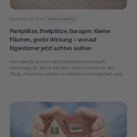
November 28, 2025
Wissenswertes
Parkplätze, Stellplätze, Garagen: Kleine
Flächen, große Wirkung – worauf
Eigentümer jetzt achten sollten
Wer abends in einer dicht bebauten Innenstadt
unterwegs ist, kennt das Bild: Autos kreisen um den
Block, Anwohner parken im nächsten Lizenzgebiet, und
freie Stellplätze sind seltener als freie Tische. Genau an
dieser Stelle wird Parkraum zu einem Thema, das auch
für Eigentümer spannend ist – nicht, weil man „schnelles
Geld“ verspricht, sondern weil knapper Platz, neue Regeln
und E-Mobilität den Wert eines Stellplatzes oder einer
Garage verändern können.