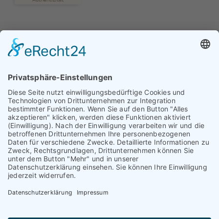
5,00
/
0,00
Erfahren Sie mehr über dieses Bewertungssiegel
Profil ansehen
01.01.1970
© TAURIBA GmbH - Tullastraße 58 - 76131 Karlsruhe |
kontakt@tauriba.de
Impressum
Datenschutz
Widerrufsbelehrung
AGB
Haftungsauschluss: Alle auf diesen Seiten veröffentlichten
Informationen wurden nach bestem Wissen und
Gewissen erstellt. Alle Kundenmeinungen beruhen auf
echten Kundenaussagen. Niemand wurde in irgendeiner
Form für diese Videos oder schriftlichen Bewertungen
kompensiert! Wir können Ihnen keine Ergebnisse wie
einen höheren Verkaufspreis oder ähnliches garantieren.
Das hängt von dem Markt ab. Die dargestellten Erfolge