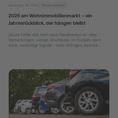
December 24, 2025
Wissenswertes
2025 am Wohnimmobilienmarkt – ein
Jahresrückblick, der hängen bleibt
Januar fühlte sich noch nach Handbremse an: viele
Vormerkungen, wenige Abschlüsse. Im Frühjahr dann
erste, vorsichtige Signale – mehr Anfragen, bessere
Termine. Und im Juni der Moment, der die Stimmung
drehte: Die Europäische Zentralbank senkte ihre
Leitzinsen spürbar. Von da an war die Erzählung des
Jahres eine andere: weniger „Warten auf bessere Zeiten“,
mehr „Was ist wirklich möglich?“.