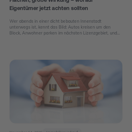
Eigentümer jetzt achten sollten
Wer abends in einer dicht bebauten Innenstadt
unterwegs ist, kennt das Bild: Autos kreisen um den
Block, Anwohner parken im nächsten Lizenzgebiet, und
freie Stellplätze sind seltener als freie Tische. Genau an
dieser Stelle wird Parkraum zu einem Thema, das auch
für Eigentümer spannend ist – nicht, weil man „schnelles
Geld“ verspricht, sondern weil knapper Platz, neue Regeln
und E-Mobilität den Wert eines Stellplatzes oder einer
Garage verändern können.