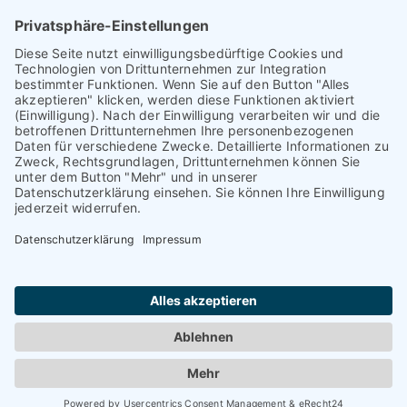
© TAURIBA GmbH - Tullastraße 58 - 76131 Karlsruhe |
kontakt@tauriba.de
Impressum
Datenschutz
Widerrufsbelehrung
AGB
Haftungsauschluss: Alle auf diesen Seiten veröffentlichten
Informationen wurden nach bestem Wissen und
Gewissen erstellt. Alle Kundenmeinungen beruhen auf
echten Kundenaussagen. Niemand wurde in irgendeiner
Form für diese Videos oder schriftlichen Bewertungen
kompensiert! Wir können Ihnen keine Ergebnisse wie
einen höheren Verkaufspreis oder ähnliches garantieren.
Das hängt von dem Markt ab. Die dargestellten Erfolge
sind nur möglich, wenn der Markt, die
Vermarktungsstrategie und die Eigenschaften der
Immobilie passen. Jede Immobilie lässt sich verkaufen,
wenn der Preis an der Nachfrage orientiert wird.