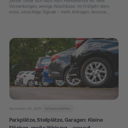
Januar fühlte sich noch nach Handbremse an: viele
Vormerkungen, wenige Abschlüsse. Im Frühjahr dann
erste, vorsichtige Signale – mehr Anfragen, bessere
Termine. Und im Juni der Moment, der die Stimmung
drehte: Die Europäische Zentralbank senkte ihre
Leitzinsen spürbar. Von da an war die Erzählung des
Jahres eine andere: weniger „Warten auf bessere Zeiten“,
mehr „Was ist wirklich möglich?“.
November 28, 2025
Wissenswertes
Parkplätze, Stellplätze, Garagen: Kleine
Flächen, große Wirkung – worauf