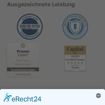
Ausgezeichnete Leistung
Kundenbewertungen und Erfahrungen zu
TAURIBA GmbH
Noch keine
Bewertungen
MANGELHAFT
Kundenbewertungen
Authentizität
5,00
/
0,00
Erfahren Sie mehr über dieses Bewertungssiegel
Profil ansehen
01.01.1970