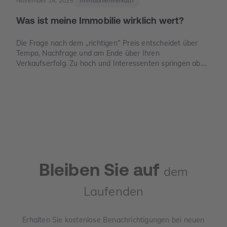
November 14, 2025
Immobilienverkauf
Was ist meine Immobilie wirklich wert?
Die Frage nach dem „richtigen“ Preis entscheidet über
Tempo, Nachfrage und am Ende über Ihren
Verkaufserfolg. Zu hoch und Interessenten springen ab.
Zu niedrig und Sie verschenken Geld. Dieser Leitfaden
zeigt, wie der Verkehrswert in Deutschland sauber
ermittelt wird, welche Unterlagen Sie benötigen und wo
die häufigsten Denkfehler liegen.
Bleiben Sie auf
dem
Laufenden
Erhalten Sie kostenlose Benachrichtigungen bei neuen