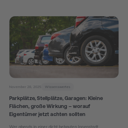
drehte: Die Europäische Zentralbank senkte ihre
Leitzinsen spürbar. Von da an war die Erzählung des
Jahres eine andere: weniger „Warten auf bessere Zeiten“,
mehr „Was ist wirklich möglich?“.
November 28, 2025
Wissenswertes
Parkplätze, Stellplätze, Garagen: Kleine
Flächen, große Wirkung – worauf
Eigentümer jetzt achten sollten
Wer abends in einer dicht bebauten Innenstadt