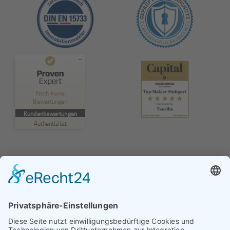
Kundenbewertungen und Erfahrungen zu
TAURIBA GmbH
Noch keine
Bewertungen
MANGELHAFT
Kundenbewertungen
Authentizität
5,00
/
0,00
Erfahren Sie mehr über dieses Bewertungssiegel
Profil ansehen
01.01.1970
© TAURIBA GmbH - Tullastraße 58 - 76131 Karlsruhe |
kontakt@tauriba.de
Impressum
Datenschutz
Widerrufsbelehrung
AGB