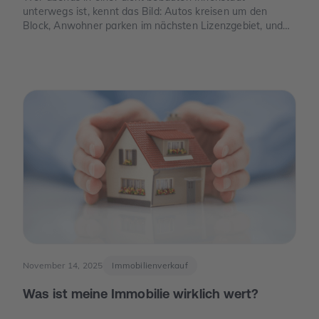
unterwegs ist, kennt das Bild: Autos kreisen um den
Block, Anwohner parken im nächsten Lizenzgebiet, und
freie Stellplätze sind seltener als freie Tische. Genau an
dieser Stelle wird Parkraum zu einem Thema, das auch
für Eigentümer spannend ist – nicht, weil man „schnelles
Geld“ verspricht, sondern weil knapper Platz, neue Regeln
und E-Mobilität den Wert eines Stellplatzes oder einer
Garage verändern können.
November 14, 2025
Immobilienverkauf
Was ist meine Immobilie wirklich wert?