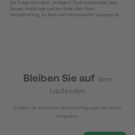
Die Frage nach dem „richtigen“ Preis entscheidet über
Tempo, Nachfrage und am Ende über Ihren
Verkaufserfolg. Zu hoch und Interessenten springen ab.
Zu niedrig und Sie verschenken Geld. Dieser Leitfaden
zeigt, wie der Verkehrswert in Deutschland sauber
ermittelt wird, welche Unterlagen Sie benötigen und wo
die häufigsten Denkfehler liegen.
Bleiben Sie auf
dem
Laufenden
Erhalten Sie kostenlose Benachrichtigungen bei neuen
Ratgebern.