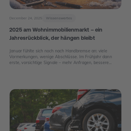
December 24, 2025
Wissenswertes
2025 am Wohnimmobilienmarkt – ein
Jahresrückblick, der hängen bleibt
Januar fühlte sich noch nach Handbremse an: viele
Vormerkungen, wenige Abschlüsse. Im Frühjahr dann
erste, vorsichtige Signale – mehr Anfragen, bessere
Termine. Und im Juni der Moment, der die Stimmung
drehte: Die Europäische Zentralbank senkte ihre
Leitzinsen spürbar. Von da an war die Erzählung des
Jahres eine andere: weniger „Warten auf bessere Zeiten“,
mehr „Was ist wirklich möglich?“.