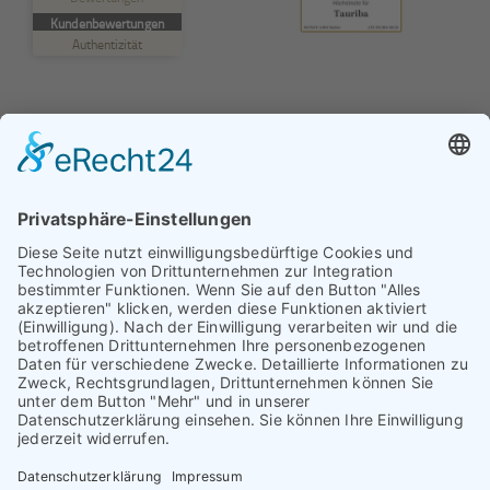
MANGELHAFT
Kundenbewertungen
Authentizität
5,00
/
0,00
Erfahren Sie mehr über dieses Bewertungssiegel
Profil ansehen
01.01.1970
© TAURIBA GmbH - Tullastraße 58 - 76131 Karlsruhe |
kontakt@tauriba.de
Impressum
Datenschutz
Widerrufsbelehrung
AGB
Haftungsauschluss: Alle auf diesen Seiten veröffentlichten
Informationen wurden nach bestem Wissen und
Gewissen erstellt. Alle Kundenmeinungen beruhen auf
echten Kundenaussagen. Niemand wurde in irgendeiner
Form für diese Videos oder schriftlichen Bewertungen
kompensiert! Wir können Ihnen keine Ergebnisse wie
einen höheren Verkaufspreis oder ähnliches garantieren.