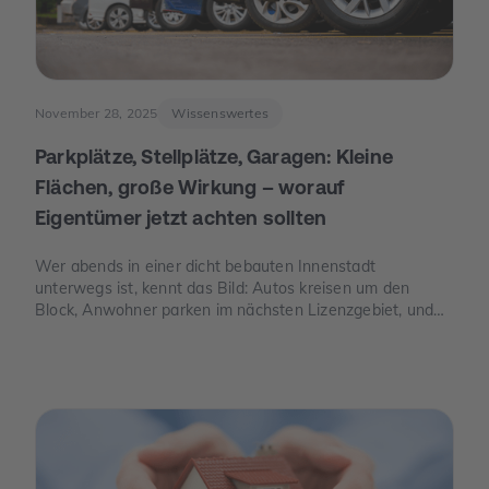
November 28, 2025
Wissenswertes
Parkplätze, Stellplätze, Garagen: Kleine
Flächen, große Wirkung – worauf
Eigentümer jetzt achten sollten
Wer abends in einer dicht bebauten Innenstadt
unterwegs ist, kennt das Bild: Autos kreisen um den
Block, Anwohner parken im nächsten Lizenzgebiet, und
freie Stellplätze sind seltener als freie Tische. Genau an
dieser Stelle wird Parkraum zu einem Thema, das auch
für Eigentümer spannend ist – nicht, weil man „schnelles
Geld“ verspricht, sondern weil knapper Platz, neue Regeln
und E-Mobilität den Wert eines Stellplatzes oder einer
Garage verändern können.