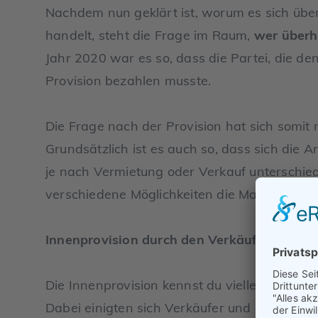
Nachdem nun geklärt ist, worum es sich über
handelt, steht die Frage im Raum,
wer überh
Jahr 2020 war es so, dass die Partei, die de
Provision bezahlen musste.
Die Frage nach der Provision hat sich somi
Grundsätzlich ist es auch so, dass sich die A
je nach Vermietung oder Verkauf unterschie
verschiedene Möglichkeiten die Maklerprovisi
Innenprovision durch den Verkäufer
Die Innenprovision kennst du vielleicht au
Dabei einigten sich Verkäufer und Makler auf 