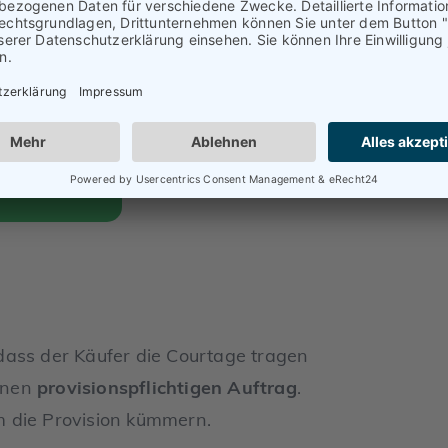
is ermitteln
dass der Käufer die Courtage tragen
einen
provisionspflichtigen Auftrag
.
m die Provision kümmern.