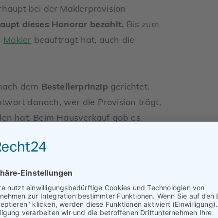
haupt bei der Maklerprovision
aupt dieses Honorar bezahlt.
Bis zum
n
Makler
beauftragt hat, auch die
t nach dem
Bestellerprinzip
gerichtet.
ntwort danach, wer die Provision trägt,
den hat. Beim Hausverkauf gab es
on zu gestalten.
ch unter dem Namen
Verkäufercourtage
.
eine Provision, bei der der Käufer