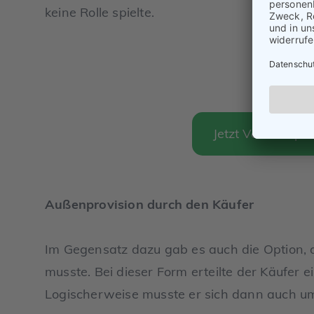
keine Rolle spielte.
Jetzt Verkaufspre
Außenprovision durch den Käufer
Im Gegensatz dazu gab es auch die Option, 
musste. Bei dieser Form erteilte der Käufer 
Logischerweise musste er sich dann auch u