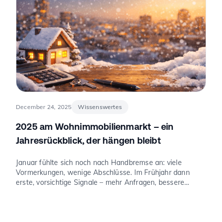
December 24, 2025
Wissenswertes
2025 am Wohnimmobilienmarkt – ein
Jahresrückblick, der hängen bleibt
Januar fühlte sich noch nach Handbremse an: viele
Vormerkungen, wenige Abschlüsse. Im Frühjahr dann
erste, vorsichtige Signale – mehr Anfragen, bessere
Termine. Und im Juni der Moment, der die Stimmung
drehte: Die Europäische Zentralbank senkte ihre
Leitzinsen spürbar. Von da an war die Erzählung des
Jahres eine andere: weniger „Warten auf bessere Zeiten“,