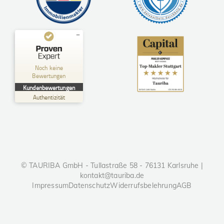
Kundenbewertungen und Erfahrungen zu
TAURIBA GmbH
Noch keine
Bewertungen
MANGELHAFT
Kundenbewertungen
Authentizität
5,00
/
0,00
Erfahren Sie mehr über dieses Bewertungssiegel
Profil ansehen
01.01.1970
© TAURIBA GmbH - Tullastraße 58 - 76131 Karlsruhe |
kontakt@tauriba.de
Impressum
Datenschutz
Widerrufsbelehrung
AGB