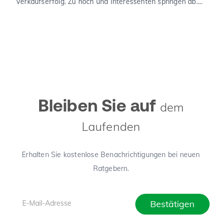
Verkaufserfolg. Zu hoch und Interessenten springen ab.
Zu niedrig und Sie verschenken Geld. Dieser Leitfaden
zeigt, wie der Verkehrswert in Deutschland sauber
ermittelt wird, welche Unterlagen Sie benötigen und wo
die häufigsten Denkfehler liegen.
Bleiben Sie auf
dem
Laufenden
Erhalten Sie kostenlose Benachrichtigungen bei neuen
Ratgebern.