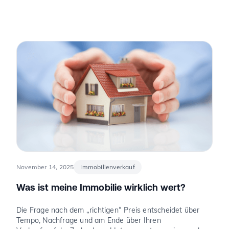
freie Stellplätze sind seltener als freie Tische. Genau an
dieser Stelle wird Parkraum zu einem Thema, das auch
für Eigentümer spannend ist – nicht, weil man „schnelles
Geld“ verspricht, sondern weil knapper Platz, neue Regeln
und E-Mobilität den Wert eines Stellplatzes oder einer
Garage verändern können.
November 14, 2025
Immobilienverkauf
Was ist meine Immobilie wirklich wert?
Die Frage nach dem „richtigen“ Preis entscheidet über
Tempo, Nachfrage und am Ende über Ihren