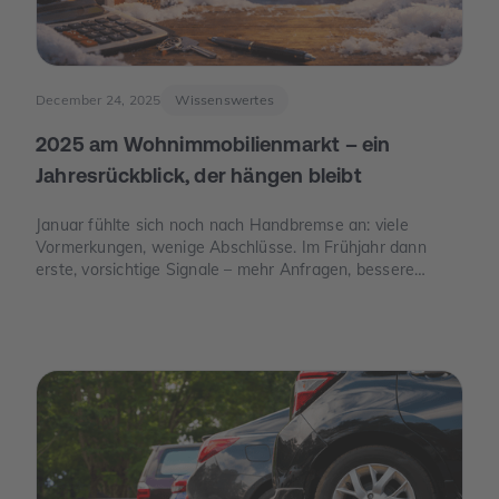
December 24, 2025
Wissenswertes
2025 am Wohnimmobilienmarkt – ein
Jahresrückblick, der hängen bleibt
Januar fühlte sich noch nach Handbremse an: viele
Vormerkungen, wenige Abschlüsse. Im Frühjahr dann
erste, vorsichtige Signale – mehr Anfragen, bessere
Termine. Und im Juni der Moment, der die Stimmung
drehte: Die Europäische Zentralbank senkte ihre
Leitzinsen spürbar. Von da an war die Erzählung des
Jahres eine andere: weniger „Warten auf bessere Zeiten“,
mehr „Was ist wirklich möglich?“.