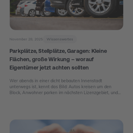
November 28, 2025
Wissenswertes
Parkplätze, Stellplätze, Garagen: Kleine
Flächen, große Wirkung – worauf
Eigentümer jetzt achten sollten
Wer abends in einer dicht bebauten Innenstadt
unterwegs ist, kennt das Bild: Autos kreisen um den
Block, Anwohner parken im nächsten Lizenzgebiet, und
freie Stellplätze sind seltener als freie Tische. Genau an
dieser Stelle wird Parkraum zu einem Thema, das auch
für Eigentümer spannend ist – nicht, weil man „schnelles
Geld“ verspricht, sondern weil knapper Platz, neue Regeln
und E-Mobilität den Wert eines Stellplatzes oder einer
Garage verändern können.