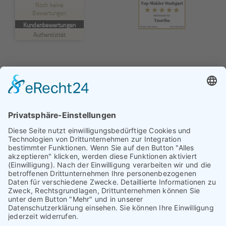
Noch keine
Bewertungen
MANGELHAFT
Kundenbewertungen
Authentizität
5,00
/
0,00
Erfahren Sie mehr über dieses Bewertungssiegel
Profil ansehen
01.01.1970
© TAURIBA GmbH - Tullastraße 58 - 76131 Karlsruhe |
kontakt@tauriba.de
Impressum
Datenschutz
Widerrufsbelehrung
AGB
Haftungsauschluss: Alle auf diesen Seiten veröffentlichten
Informationen wurden nach bestem Wissen und
Gewissen erstellt. Alle Kundenmeinungen beruhen auf
echten Kundenaussagen. Niemand wurde in irgendeiner
Form für diese Videos oder schriftlichen Bewertungen