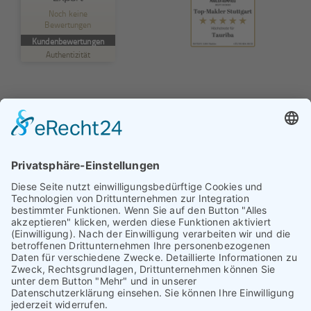
TAURIBA GmbH
Noch keine
Bewertungen
MANGELHAFT
Kundenbewertungen
Authentizität
5,00
/
0,00
Erfahren Sie mehr über dieses Bewertungssiegel
Profil ansehen
01.01.1970
© TAURIBA GmbH - Tullastraße 58 - 76131 Karlsruhe |
kontakt@tauriba.de
Impressum
Datenschutz
Widerrufsbelehrung
AGB
Haftungsauschluss: Alle auf diesen Seiten veröffentlichten
Informationen wurden nach bestem Wissen und
Gewissen erstellt. Alle Kundenmeinungen beruhen auf
echten Kundenaussagen. Niemand wurde in irgendeiner
Form für diese Videos oder schriftlichen Bewertungen