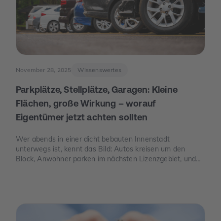
November 28, 2025
Wissenswertes
Parkplätze, Stellplätze, Garagen: Kleine
Flächen, große Wirkung – worauf
Eigentümer jetzt achten sollten
Wer abends in einer dicht bebauten Innenstadt
unterwegs ist, kennt das Bild: Autos kreisen um den
Block, Anwohner parken im nächsten Lizenzgebiet, und
freie Stellplätze sind seltener als freie Tische. Genau an
dieser Stelle wird Parkraum zu einem Thema, das auch
für Eigentümer spannend ist – nicht, weil man „schnelles
Geld“ verspricht, sondern weil knapper Platz, neue Regeln
und E-Mobilität den Wert eines Stellplatzes oder einer
Garage verändern können.