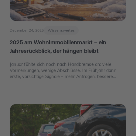
December 24, 2025
Wissenswertes
2025 am Wohnimmobilienmarkt – ein
Jahresrückblick, der hängen bleibt
Januar fühlte sich noch nach Handbremse an: viele
Vormerkungen, wenige Abschlüsse. Im Frühjahr dann
erste, vorsichtige Signale – mehr Anfragen, bessere
Termine. Und im Juni der Moment, der die Stimmung
drehte: Die Europäische Zentralbank senkte ihre
Leitzinsen spürbar. Von da an war die Erzählung des
Jahres eine andere: weniger „Warten auf bessere Zeiten“,
mehr „Was ist wirklich möglich?“.