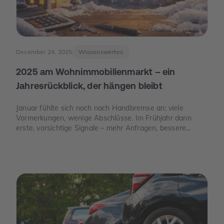
December 24, 2025
Wissenswertes
2025 am Wohnimmobilienmarkt – ein
Jahresrückblick, der hängen bleibt
Januar fühlte sich noch nach Handbremse an: viele
Vormerkungen, wenige Abschlüsse. Im Frühjahr dann
erste, vorsichtige Signale – mehr Anfragen, bessere
Termine. Und im Juni der Moment, der die Stimmung
drehte: Die Europäische Zentralbank senkte ihre
Leitzinsen spürbar. Von da an war die Erzählung des
Jahres eine andere: weniger „Warten auf bessere Zeiten“,
mehr „Was ist wirklich möglich?“.