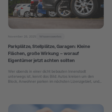
November 28, 2025
Wissenswertes
Parkplätze, Stellplätze, Garagen: Kleine
Flächen, große Wirkung – worauf
Eigentümer jetzt achten sollten
Wer abends in einer dicht bebauten Innenstadt
unterwegs ist, kennt das Bild: Autos kreisen um den
Block, Anwohner parken im nächsten Lizenzgebiet, und
freie Stellplätze sind seltener als freie Tische. Genau an
dieser Stelle wird Parkraum zu einem Thema, das auch
für Eigentümer spannend ist – nicht, weil man „schnelles
Geld“ verspricht, sondern weil knapper Platz, neue Regeln
und E-Mobilität den Wert eines Stellplatzes oder einer
Garage verändern können.