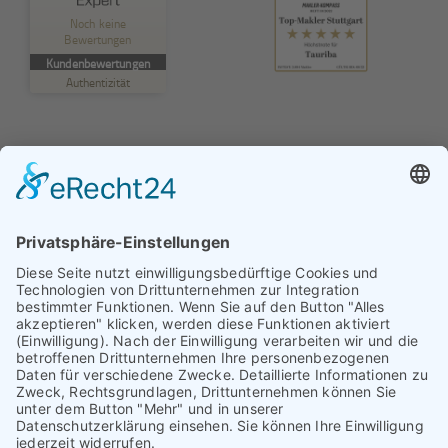
TAURIBA GmbH
Noch keine
Bewertungen
MANGELHAFT
Kundenbewertungen
Authentizität
5,00
/
0,00
Erfahren Sie mehr über dieses Bewertungssiegel
Profil ansehen
01.01.1970
© TAURIBA GmbH - Tullastraße 58 - 76131 Karlsruhe |
kontakt@tauriba.de
Impressum
Datenschutz
Widerrufsbelehrung
AGB
Haftungsauschluss: Alle auf diesen Seiten veröffentlichten
Informationen wurden nach bestem Wissen und
Gewissen erstellt. Alle Kundenmeinungen beruhen auf
echten Kundenaussagen. Niemand wurde in irgendeiner
Form für diese Videos oder schriftlichen Bewertungen