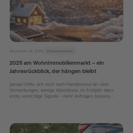
December 24, 2025
Wissenswertes
2025 am Wohnimmobilienmarkt – ein
Jahresrückblick, der hängen bleibt
Januar fühlte sich noch nach Handbremse an: viele
Vormerkungen, wenige Abschlüsse. Im Frühjahr dann
erste, vorsichtige Signale – mehr Anfragen, bessere
Termine. Und im Juni der Moment, der die Stimmung
drehte: Die Europäische Zentralbank senkte ihre
Leitzinsen spürbar. Von da an war die Erzählung des
Jahres eine andere: weniger „Warten auf bessere Zeiten“,
mehr „Was ist wirklich möglich?“.