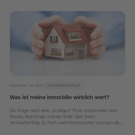
für Eigentümer spannend ist – nicht, weil man „schnelles
Geld“ verspricht, sondern weil knapper Platz, neue Regeln
und E-Mobilität den Wert eines Stellplatzes oder einer
Garage verändern können.
November 14, 2025
Immobilienverkauf
Was ist meine Immobilie wirklich wert?
Die Frage nach dem „richtigen“ Preis entscheidet über
Tempo, Nachfrage und am Ende über Ihren
Verkaufserfolg. Zu hoch und Interessenten springen ab.
Zu niedrig und Sie verschenken Geld. Dieser Leitfaden
zeigt, wie der Verkehrswert in Deutschland sauber