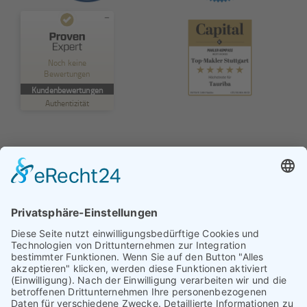
Kundenbewertungen und Erfahrungen zu
TAURIBA GmbH
Noch keine
Bewertungen
MANGELHAFT
Kundenbewertungen
Authentizität
5,00
/
0,00
Erfahren Sie mehr über dieses Bewertungssiegel
Profil ansehen
01.01.1970
© TAURIBA GmbH - Tullastraße 58 - 76131 Karlsruhe |
kontakt@tauriba.de
Impressum
Datenschutz
Widerrufsbelehrung
AGB
Haftungsauschluss: Alle auf diesen Seiten veröffentlichten
Informationen wurden nach bestem Wissen und