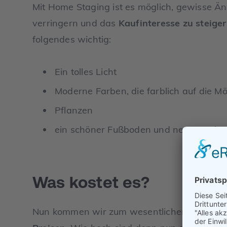
Mit Home Staging ist es möglich, gewisse Än
verringern und das
Kaufinteresse zu steige
folgendes wichtig:
Ein tolles Licht
Moderne Farben, die farblich auf die M
Pflanzen
ein schöner Fußboden und neue, saub
Was kostet es?
Nun kommen wir zum wesentlichen Punkt: u