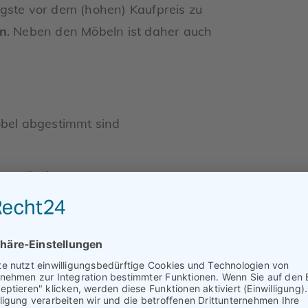
gste vor dem (hohen) Kaufpreis zu
rn
. Neben den Möbeln ist daher auch
öbel abgestimmt sind
ere Wände
nd zwar zu den
Home Staging