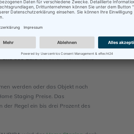
 für ein gelungenes Home Staging? In
g an. Es gibt mehrere Pakete, die von
eboten werden.
ne Bestandsaufnahme, eine Analyse
 Maßnahmekataloges sowie eine
 und 300 Euro
bei einer Wohnfläche
men werden oder das Objekt noch
 Home Staging Preise. Das
 der Regel ein bis drei Prozent des