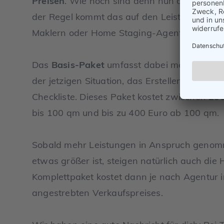
Preisen
. Wie hoch sind denn nun die Kosten
der Regel kommt das auf den Leistungsumfan
Maklern oder Home Staging-Agenturen ang
Das
Basis-Paket
umfasst dabei meistens ei
der jetzigen Situation, das Erstellen eines
Checkliste. Dieses Paket kostet zwischen
250
bis 100 qm und bis zu 400 Euro ab 100 qm.
Sobald mehr Leistungen in Anspruch genom
etwas größer ist, steigen natürlich auch die
Komplettpaket kostet dann je nach Agentur in
angestrebten Verkaufspreises.