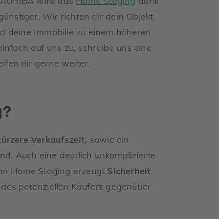
i TAURIBA wird das
Home Staging
dank
ünstiger. Wir richten dir dein Objekt
d deine Immobilie zu einem höheren
infach auf uns zu, schreibe uns eine
elfen dir gerne weiter.
g?
kürzere Verkaufszeit,
sowie ein
ind. Auch eine deutlich unkomplizierte
enn Home Staging erzeugt
Sicherheit
des potenziellen Käufers gegenüber