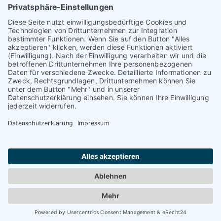
kontakt@tauriba.de
Impressum
Datenschutz
Widerrufsbelehrung
AGB
Haftungsauschluss: Alle auf diesen Seiten veröffentlichten
Informationen wurden nach bestem Wissen und
Gewissen erstellt. Alle Kundenmeinungen beruhen auf
echten Kundenaussagen. Niemand wurde in irgendeiner
Form für diese Videos oder schriftlichen Bewertungen
kompensiert! Wir können Ihnen keine Ergebnisse wie
einen höheren Verkaufspreis oder ähnliches garantieren.
Das hängt von dem Markt ab. Die dargestellten Erfolge
sind nur möglich, wenn der Markt, die
Vermarktungsstrategie und die Eigenschaften der
Immobilie passen. Jede Immobilie lässt sich verkaufen,
wenn der Preis an der Nachfrage orientiert wird.