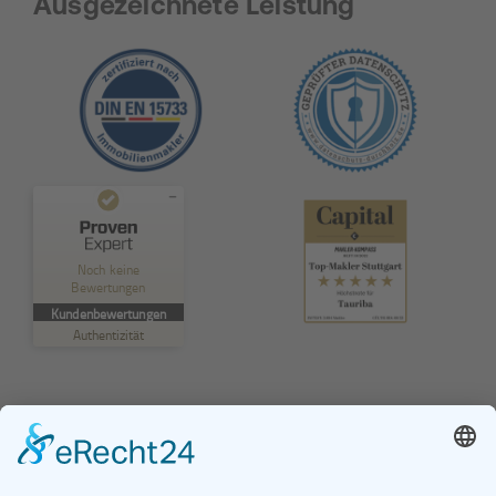
Ausgezeichnete Leistung
Kundenbewertungen und Erfahrungen zu
TAURIBA GmbH
Noch keine
Bewertungen
MANGELHAFT
Kundenbewertungen
Authentizität
5,00
/
0,00
Erfahren Sie mehr über dieses Bewertungssiegel
Profil ansehen
01.01.1970
© TAURIBA GmbH - Tullastraße 58 - 76131 Karlsruhe |