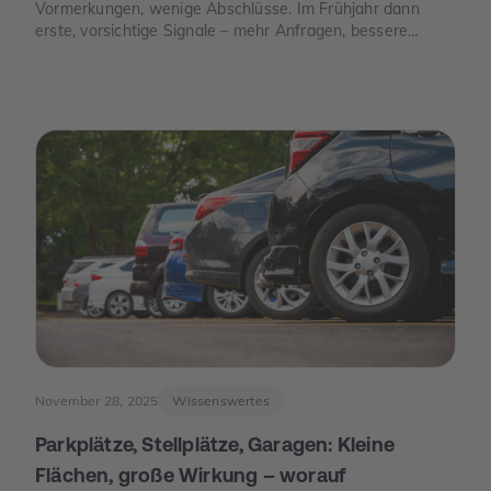
Vormerkungen, wenige Abschlüsse. Im Frühjahr dann
erste, vorsichtige Signale – mehr Anfragen, bessere
Termine. Und im Juni der Moment, der die Stimmung
drehte: Die Europäische Zentralbank senkte ihre
Leitzinsen spürbar. Von da an war die Erzählung des
Jahres eine andere: weniger „Warten auf bessere Zeiten“,
mehr „Was ist wirklich möglich?“.
November 28, 2025
Wissenswertes
Parkplätze, Stellplätze, Garagen: Kleine
Flächen, große Wirkung – worauf