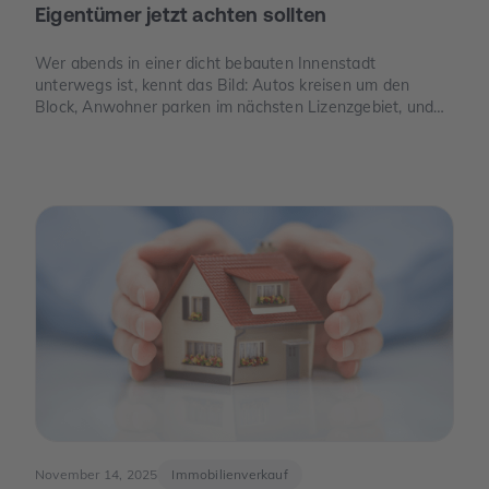
Eigentümer jetzt achten sollten
Wer abends in einer dicht bebauten Innenstadt
unterwegs ist, kennt das Bild: Autos kreisen um den
Block, Anwohner parken im nächsten Lizenzgebiet, und
freie Stellplätze sind seltener als freie Tische. Genau an
dieser Stelle wird Parkraum zu einem Thema, das auch
für Eigentümer spannend ist – nicht, weil man „schnelles
Geld“ verspricht, sondern weil knapper Platz, neue Regeln
und E-Mobilität den Wert eines Stellplatzes oder einer
Garage verändern können.
November 14, 2025
Immobilienverkauf