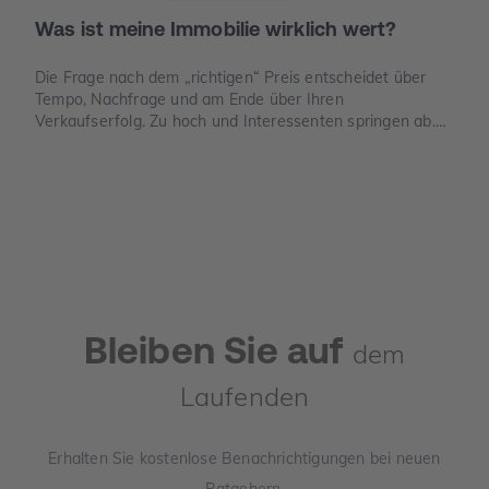
Was ist meine Immobilie wirklich wert?
Die Frage nach dem „richtigen“ Preis entscheidet über
Tempo, Nachfrage und am Ende über Ihren
Verkaufserfolg. Zu hoch und Interessenten springen ab.
Zu niedrig und Sie verschenken Geld. Dieser Leitfaden
zeigt, wie der Verkehrswert in Deutschland sauber
ermittelt wird, welche Unterlagen Sie benötigen und wo
die häufigsten Denkfehler liegen.
Bleiben Sie auf
dem
Laufenden
Erhalten Sie kostenlose Benachrichtigungen bei neuen