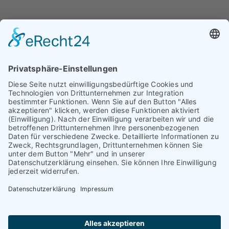
Erfahren Sie mehr über dieses Bewertungssiegel
Profil ansehen
01.01.1970
© TAURIBA GmbH - Tullastraße 58 - 76131 Karlsruhe |
kontakt@tauriba.de
Impressum
Datenschutz
Widerrufsbelehrung
AGB
Haftungsauschluss: Alle auf diesen Seiten veröffentlichten
Informationen wurden nach bestem Wissen und
Gewissen erstellt. Alle Kundenmeinungen beruhen auf
echten Kundenaussagen. Niemand wurde in irgendeiner
Form für diese Videos oder schriftlichen Bewertungen
kompensiert! Wir können Ihnen keine Ergebnisse wie
einen höheren Verkaufspreis oder ähnliches garantieren.
Das hängt von dem Markt ab. Die dargestellten Erfolge
sind nur möglich, wenn der Markt, die