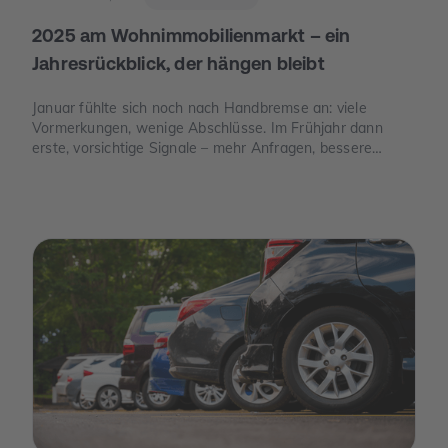
2025 am Wohnimmobilienmarkt – ein
Jahresrückblick, der hängen bleibt
Januar fühlte sich noch nach Handbremse an: viele
Vormerkungen, wenige Abschlüsse. Im Frühjahr dann
erste, vorsichtige Signale – mehr Anfragen, bessere
Termine. Und im Juni der Moment, der die Stimmung
drehte: Die Europäische Zentralbank senkte ihre
Leitzinsen spürbar. Von da an war die Erzählung des
Jahres eine andere: weniger „Warten auf bessere Zeiten“,
mehr „Was ist wirklich möglich?“.