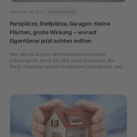
November 28, 2025
Wissenswertes
Parkplätze, Stellplätze, Garagen: Kleine
Flächen, große Wirkung – worauf
Eigentümer jetzt achten sollten
Wer abends in einer dicht bebauten Innenstadt
unterwegs ist, kennt das Bild: Autos kreisen um den
Block, Anwohner parken im nächsten Lizenzgebiet, und
freie Stellplätze sind seltener als freie Tische. Genau an
dieser Stelle wird Parkraum zu einem Thema, das auch
für Eigentümer spannend ist – nicht, weil man „schnelles
Geld“ verspricht, sondern weil knapper Platz, neue Regeln
und E-Mobilität den Wert eines Stellplatzes oder einer
Garage verändern können.