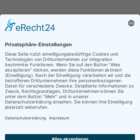
Erfahren Sie mehr über dieses Bewertungssiegel
Profil ansehen
01.01.1970
© TAURIBA GmbH - Tullastraße 58 - 76131 Karlsruhe |
kontakt@tauriba.de
Impressum
Datenschutz
Widerrufsbelehrung
AGB
Haftungsauschluss: Alle auf diesen Seiten veröffentlichten
Informationen wurden nach bestem Wissen und
Gewissen erstellt. Alle Kundenmeinungen beruhen auf
echten Kundenaussagen. Niemand wurde in irgendeiner
Form für diese Videos oder schriftlichen Bewertungen
kompensiert! Wir können Ihnen keine Ergebnisse wie
einen höheren Verkaufspreis oder ähnliches garantieren.
Das hängt von dem Markt ab. Die dargestellten Erfolge
sind nur möglich, wenn der Markt, die