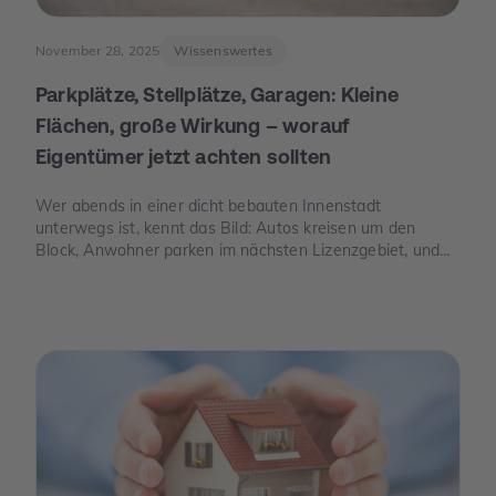
November 28, 2025
Wissenswertes
Parkplätze, Stellplätze, Garagen: Kleine
Flächen, große Wirkung – worauf
Eigentümer jetzt achten sollten
Wer abends in einer dicht bebauten Innenstadt
unterwegs ist, kennt das Bild: Autos kreisen um den
Block, Anwohner parken im nächsten Lizenzgebiet, und
freie Stellplätze sind seltener als freie Tische. Genau an
dieser Stelle wird Parkraum zu einem Thema, das auch
für Eigentümer spannend ist – nicht, weil man „schnelles
Geld“ verspricht, sondern weil knapper Platz, neue Regeln
und E-Mobilität den Wert eines Stellplatzes oder einer
Garage verändern können.