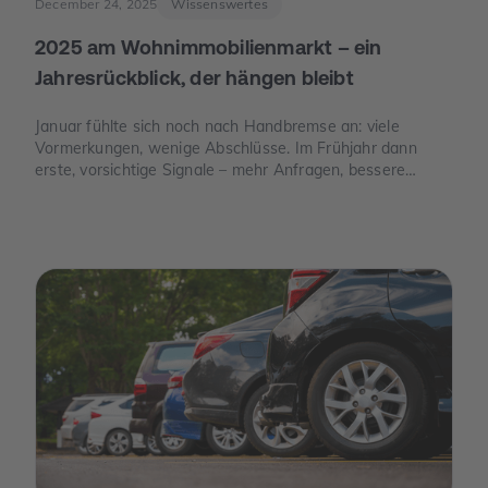
December 24, 2025
Wissenswertes
2025 am Wohnimmobilienmarkt – ein
Jahresrückblick, der hängen bleibt
Januar fühlte sich noch nach Handbremse an: viele
Vormerkungen, wenige Abschlüsse. Im Frühjahr dann
erste, vorsichtige Signale – mehr Anfragen, bessere
Termine. Und im Juni der Moment, der die Stimmung
drehte: Die Europäische Zentralbank senkte ihre
Leitzinsen spürbar. Von da an war die Erzählung des
Jahres eine andere: weniger „Warten auf bessere Zeiten“,
mehr „Was ist wirklich möglich?“.