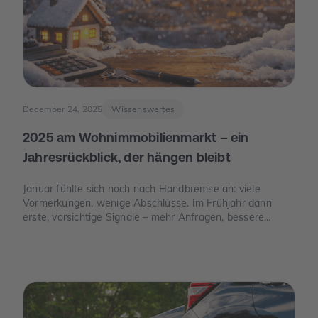
December 24, 2025
Wissenswertes
2025 am Wohnimmobilienmarkt – ein
Jahresrückblick, der hängen bleibt
Januar fühlte sich noch nach Handbremse an: viele
Vormerkungen, wenige Abschlüsse. Im Frühjahr dann
erste, vorsichtige Signale – mehr Anfragen, bessere
Termine. Und im Juni der Moment, der die Stimmung
drehte: Die Europäische Zentralbank senkte ihre
Leitzinsen spürbar. Von da an war die Erzählung des
Jahres eine andere: weniger „Warten auf bessere Zeiten“,
mehr „Was ist wirklich möglich?“.