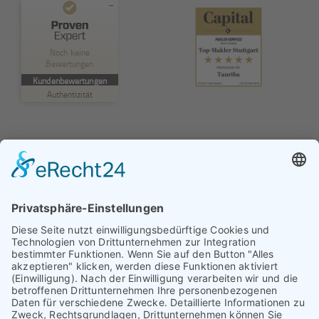
Kundenbewertungen und Erfahrungen zu
TAURIBA GmbH
Noch keine
Bewertungen
MANGELHAFT
Kundenbewertungen
Authentizität
5,00
/
0,00
Erfahren Sie mehr über dieses Bewertungssiegel
Profil ansehen
01.01.1970
© TAURIBA GmbH - Tullastraße 58 - 76131 Karlsruhe |
kontakt@tauriba.de
Impressum
Datenschutz
Widerrufsbelehrung
AGB
Haftungsauschluss: Alle auf diesen Seiten veröffentlichten
Informationen wurden nach bestem Wissen und
Gewissen erstellt. Alle Kundenmeinungen beruhen auf