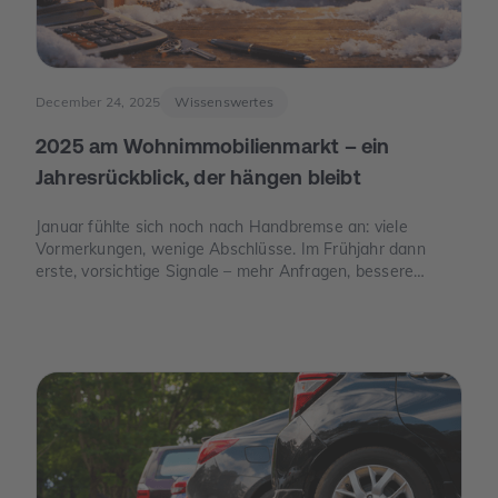
December 24, 2025
Wissenswertes
2025 am Wohnimmobilienmarkt – ein
Jahresrückblick, der hängen bleibt
Januar fühlte sich noch nach Handbremse an: viele
Vormerkungen, wenige Abschlüsse. Im Frühjahr dann
erste, vorsichtige Signale – mehr Anfragen, bessere
Termine. Und im Juni der Moment, der die Stimmung
drehte: Die Europäische Zentralbank senkte ihre
Leitzinsen spürbar. Von da an war die Erzählung des
Jahres eine andere: weniger „Warten auf bessere Zeiten“,
mehr „Was ist wirklich möglich?“.