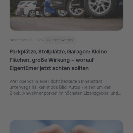
November 28, 2025
Wissenswertes
Parkplätze, Stellplätze, Garagen: Kleine
Flächen, große Wirkung – worauf
Eigentümer jetzt achten sollten
Wer abends in einer dicht bebauten Innenstadt
unterwegs ist, kennt das Bild: Autos kreisen um den
Block, Anwohner parken im nächsten Lizenzgebiet, und
freie Stellplätze sind seltener als freie Tische. Genau an
dieser Stelle wird Parkraum zu einem Thema, das auch
für Eigentümer spannend ist – nicht, weil man „schnelles
Geld“ verspricht, sondern weil knapper Platz, neue Regeln
und E-Mobilität den Wert eines Stellplatzes oder einer
Garage verändern können.