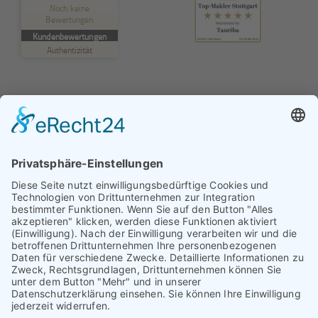
Noch keine
Bewertungen
MANGELHAFT
Kundenbewertungen
Authentizität
5,00
/
0,00
Erfahren Sie mehr über dieses Bewertungssiegel
Profil ansehen
01.01.1970
© TAURIBA GmbH - Tullastraße 58 - 76131 Karlsruhe |
kontakt@tauriba.de
Impressum
Datenschutz
Widerrufsbelehrung
AGB
Haftungsauschluss: Alle auf diesen Seiten veröffentlichten
Informationen wurden nach bestem Wissen und
Gewissen erstellt. Alle Kundenmeinungen beruhen auf
echten Kundenaussagen. Niemand wurde in irgendeiner
Form für diese Videos oder schriftlichen Bewertungen