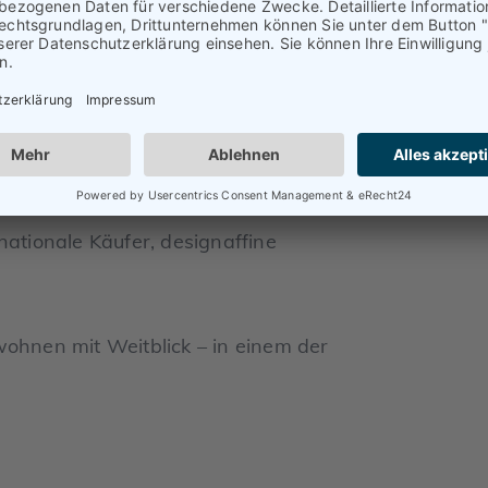
ohnen mit Wasserblick, nachhaltige
tiges Gesicht. Zwischen
er ein neues Lebensgefühl.
nationale Käufer, designaffine
nen mit Weitblick – in einem der