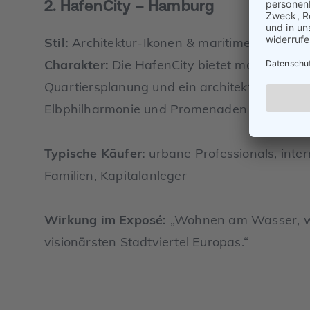
2. HafenCity – Hamburg
Stil:
Architektur-Ikonen & maritimes Flair
Charakter:
Die HafenCity bietet modernes W
Quartiersplanung und ein architektonisch mu
Elbphilharmonie und Promenaden entsteht hi
Typische Käufer:
urbane Professionals, inter
Familien, Kapitalanleger
Wirkung im Exposé:
„Wohnen am Wasser, woh
visionärsten Stadtviertel Europas.“