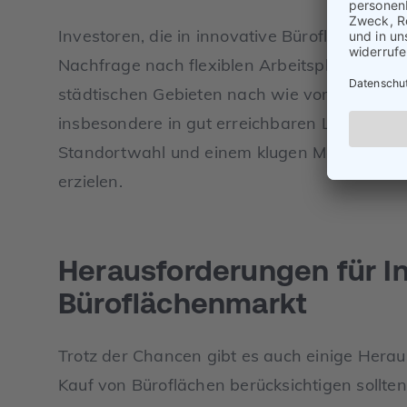
Investoren, die in innovative Büroflächen in
Nachfrage nach flexiblen Arbeitsplätzen profi
städtischen Gebieten nach wie vor eine sta
insbesondere in gut erreichbaren Lagen. Hi
Standortwahl und einem klugen Management
erzielen.
Herausforderungen für I
Büroflächenmarkt
Trotz der Chancen gibt es auch einige Herau
Kauf von Büroflächen berücksichtigen sollten.