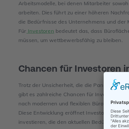
Arbeitsmodelle, bei denen Mitarbeiter sowoh
arbeiten. Dies führt zu einer höheren Nachfr
die Bedürfnisse des Unternehmens und der 
Für
Investoren
bedeutet das, dass Büroflächen
müssen, um wettbewerbsfähig zu bleiben.
Chancen für Investoren i
Trotz der Unsicherheit, die die Pandemie in
gibt es zahlreiche Chancen für Investoren. 
nach modernen und flexiblen Büroflächen, di
Diese Entwicklung eröffnet Investoren die Mö
investieren, die den aktuellen Bedürfnissen 