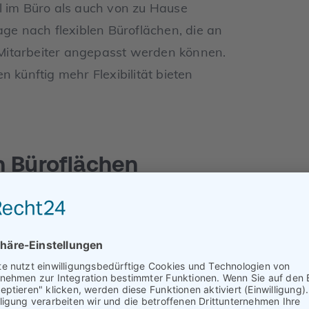
l im Büro als auch von zu Hause
age nach flexiblen Büroflächen, die an
Mitarbeiter angepasst werden können.
 künftig mehr Flexibilität bieten
n Büroflächen
 den Büroimmobilienmarkt gebracht hat,
Einige Unternehmen sind auf der Suche
e neue Arbeitskonzepte unterstützen.
glichkeit, in Büroimmobilien zu
der Arbeitswelt entsprechen.