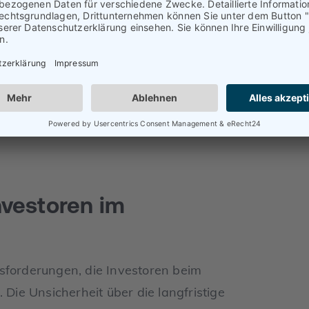
vestieren, können von der erhöhten
tieren. Darüber hinaus gibt es in
rke Nachfrage nach Büroflächen,
er können
Investoren
mit der richtigen
 von Büroflächen hohe Renditen
nvestoren im
sforderungen, die Investoren beim
 Die Unsicherheit über die langfristige