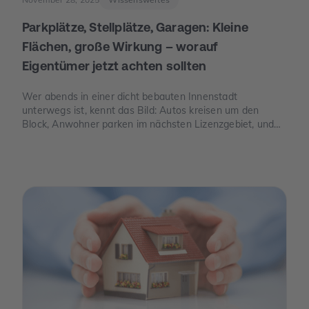
Parkplätze, Stellplätze, Garagen: Kleine
Flächen, große Wirkung – worauf
Eigentümer jetzt achten sollten
Wer abends in einer dicht bebauten Innenstadt
unterwegs ist, kennt das Bild: Autos kreisen um den
Block, Anwohner parken im nächsten Lizenzgebiet, und
freie Stellplätze sind seltener als freie Tische. Genau an
dieser Stelle wird Parkraum zu einem Thema, das auch
für Eigentümer spannend ist – nicht, weil man „schnelles
Geld“ verspricht, sondern weil knapper Platz, neue Regeln
und E-Mobilität den Wert eines Stellplatzes oder einer
Garage verändern können.