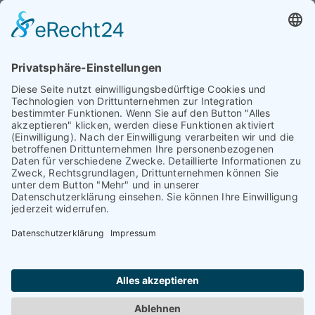
Profil ansehen
01.01.1970
© TAURIBA GmbH - Tullastraße 58 - 76131 Karlsruhe |
kontakt@tauriba.de
Impressum
Datenschutz
Widerrufsbelehrung
AGB
Haftungsauschluss: Alle auf diesen Seiten veröffentlichten
Informationen wurden nach bestem Wissen und
Gewissen erstellt. Alle Kundenmeinungen beruhen auf
echten Kundenaussagen. Niemand wurde in irgendeiner
Form für diese Videos oder schriftlichen Bewertungen
kompensiert! Wir können Ihnen keine Ergebnisse wie
einen höheren Verkaufspreis oder ähnliches garantieren.
Das hängt von dem Markt ab. Die dargestellten Erfolge
sind nur möglich, wenn der Markt, die
Vermarktungsstrategie und die Eigenschaften der
Immobilie passen. Jede Immobilie lässt sich verkaufen,