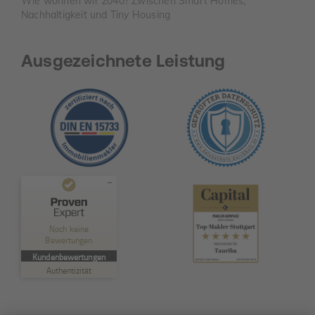
Wie wohnen wir 2040? Zwischen Smart Homes,
Nachhaltigkeit und Tiny Housing
Ausgezeichnete Leistung
Kundenbewertungen und Erfahrungen zu
TAURIBA GmbH
Noch keine
Bewertungen
MANGELHAFT
Kundenbewertungen
Authentizität
5,00
/
0,00
Erfahren Sie mehr über dieses Bewertungssiegel