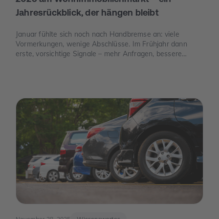
Jahresrückblick, der hängen bleibt
Januar fühlte sich noch nach Handbremse an: viele
Vormerkungen, wenige Abschlüsse. Im Frühjahr dann
erste, vorsichtige Signale – mehr Anfragen, bessere
Termine. Und im Juni der Moment, der die Stimmung
drehte: Die Europäische Zentralbank senkte ihre
Leitzinsen spürbar. Von da an war die Erzählung des
Jahres eine andere: weniger „Warten auf bessere Zeiten“,
mehr „Was ist wirklich möglich?“.
November 28, 2025
Wissenswertes