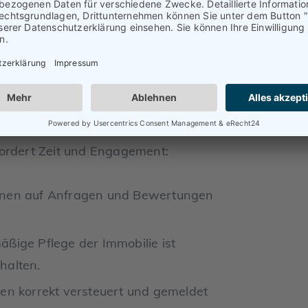
d zusätzliche Kosten berücksichtigen.
che Jahresumsatz eines Airbnb-
 steht beim
Verkauf einer Immobilie
ortige Liquidität schafft.
fordert Zeit und Engagement:
ionen auf Anfragen und Bewertungen
äßige Pflege der Immobilie ist
halten.
n korrekt versteuert und gemeldet