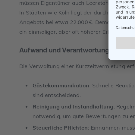
müssen Eigentümer auch Leerstandszeiten un
In Städten wie Köln liegt der durchschnittli
Angebots bei etwa 22.000 €. Demgegenüber
ein einmaliger, aber oft höherer Erlös, der sof
Aufwand und Verantwortung
Die Verwaltung einer Kurzzeitvermietung er
Gästekommunikation
: Schnelle Reakt
sind entscheidend.
Reinigung und Instandhaltung
: Regelm
notwendig, um gute Bewertungen zu er
Steuerliche Pflichten
: Einnahmen müsse