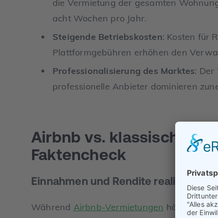
die Vermietung der gesamten Wohnung
acht Wochen pro Jahr.
Steigende Betriebskosten
: Kosten für 
Plattformgebühren erhöhen den Verwa
Professionalisierung des Marktes
: Der
professionelle Anbieter dominieren zu
Airbnb vs. klassischer I
Faktencheck
Einnahmen und Rendite realistisch v
Während
Airbnb-Vermietungen
höhere Einn