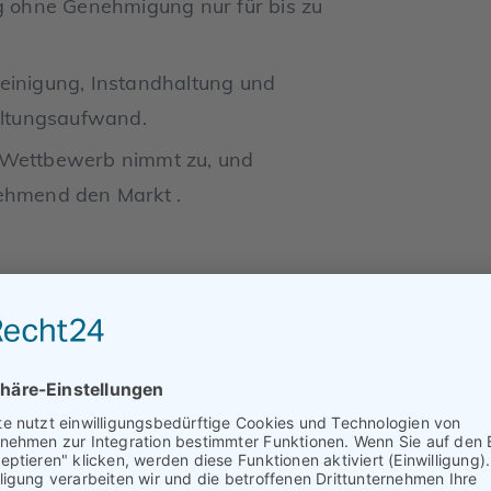
 ohne Genehmigung nur für bis zu
Reinigung, Instandhaltung und
ltungsaufwand.
 Wettbewerb nimmt zu, und
nehmend den Markt .
mmobilienverkauf – der
ergleichen
ahmen pro Nacht versprechen,