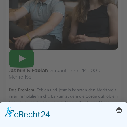
Jasmin & Fabian
verkaufen mit 14.000 €
Mehrerlös
Das Problem.
Fabian und Jasmin kannten den Marktpreis
ihrer Immobilien nicht. Es kam zudem die Sorge auf, ob ein
Immobilienmakler sich genug Zeit für die Vermarktung
ihrer aufwendig sanierten Immobilien nimmt und die
Arbeit so wertschätzt wie sie selbst.
Die Strategie.
TAURIBA hat durch eine sehr