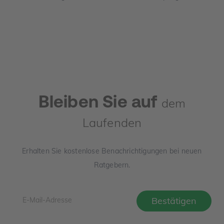
Zu niedrig und Sie verschenken Geld. Dieser Leitfaden
zeigt, wie der Verkehrswert in Deutschland sauber
ermittelt wird, welche Unterlagen Sie benötigen und wo
die häufigsten Denkfehler liegen.
Bleiben Sie auf
dem
Laufenden
Erhalten Sie kostenlose Benachrichtigungen bei neuen
Ratgebern.