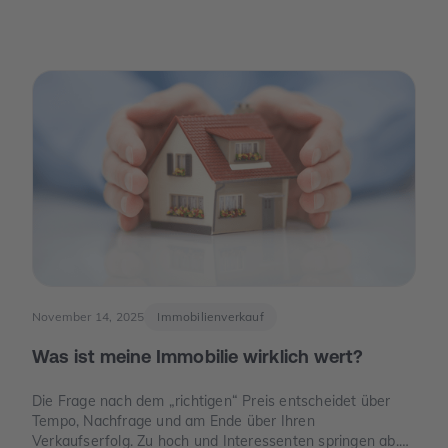
dieser Stelle wird Parkraum zu einem Thema, das auch
für Eigentümer spannend ist – nicht, weil man „schnelles
Geld“ verspricht, sondern weil knapper Platz, neue Regeln
und E-Mobilität den Wert eines Stellplatzes oder einer
Garage verändern können.
November 14, 2025
Immobilienverkauf
Was ist meine Immobilie wirklich wert?
Die Frage nach dem „richtigen“ Preis entscheidet über
Tempo, Nachfrage und am Ende über Ihren
Verkaufserfolg. Zu hoch und Interessenten springen ab.