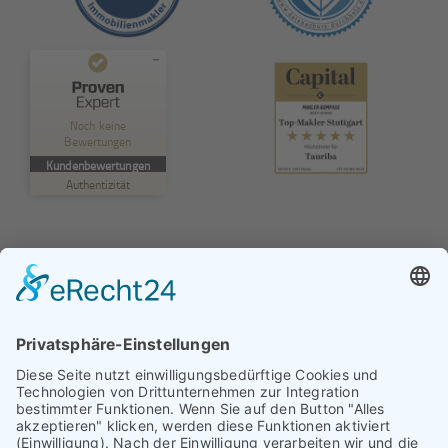
Kundenbewertungen und Erfahrungen zu
TAURIBA GmbH
Noch keine
Bewertungen
MANGELHAFT
Kundenbewertungen
Authentizität
5,00
/
0,00
Erfahren Sie mehr über dieses Bewertungssiegel
Profil ansehen
01.01.1970
© TAURIBA GmbH - Tullastraße 58 - 76131 Karlsruhe |
kontakt@tauriba.de
Impressum
Datenschutz
Widerrufsbelehrung
AGB
Haftungsauschluss: Alle auf diesen Seiten veröffentlichten