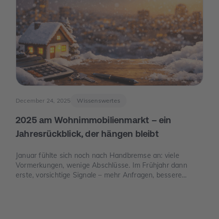
December 24, 2025
Wissenswertes
2025 am Wohnimmobilienmarkt – ein
Jahresrückblick, der hängen bleibt
Januar fühlte sich noch nach Handbremse an: viele
Vormerkungen, wenige Abschlüsse. Im Frühjahr dann
erste, vorsichtige Signale – mehr Anfragen, bessere
Termine. Und im Juni der Moment, der die Stimmung
drehte: Die Europäische Zentralbank senkte ihre
Leitzinsen spürbar. Von da an war die Erzählung des
Jahres eine andere: weniger „Warten auf bessere Zeiten“,