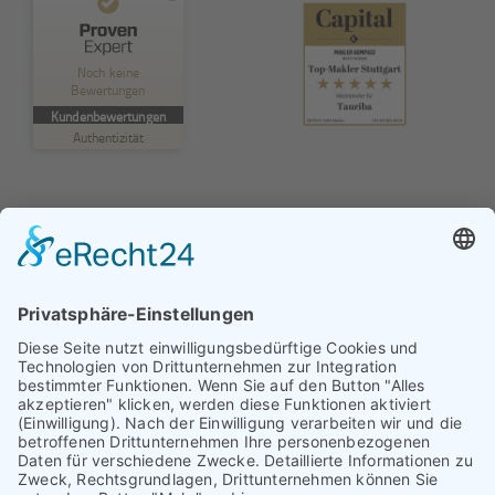
Kundenbewertungen und Erfahrungen zu
TAURIBA GmbH
Noch keine
Bewertungen
MANGELHAFT
Kundenbewertungen
Authentizität
5,00
/
0,00
Erfahren Sie mehr über dieses Bewertungssiegel
Profil ansehen
01.01.1970
© TAURIBA GmbH - Tullastraße 58 - 76131 Karlsruhe |
kontakt@tauriba.de
Impressum
Datenschutz
Widerrufsbelehrung
AGB
Haftungsauschluss: Alle auf diesen Seiten veröffentlichten
Informationen wurden nach bestem Wissen und
Gewissen erstellt. Alle Kundenmeinungen beruhen auf