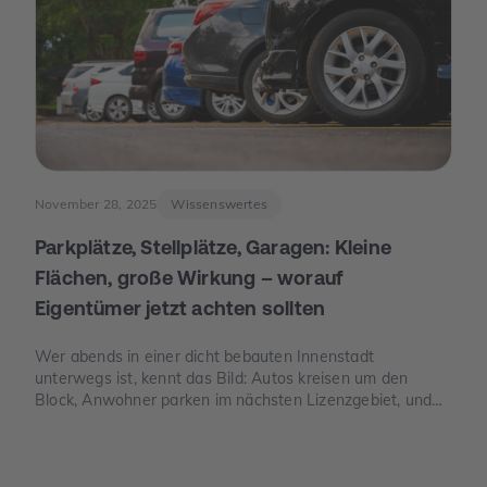
November 28, 2025
Wissenswertes
Parkplätze, Stellplätze, Garagen: Kleine
Flächen, große Wirkung – worauf
Eigentümer jetzt achten sollten
Wer abends in einer dicht bebauten Innenstadt
unterwegs ist, kennt das Bild: Autos kreisen um den
Block, Anwohner parken im nächsten Lizenzgebiet, und
freie Stellplätze sind seltener als freie Tische. Genau an
dieser Stelle wird Parkraum zu einem Thema, das auch
für Eigentümer spannend ist – nicht, weil man „schnelles
Geld“ verspricht, sondern weil knapper Platz, neue Regeln