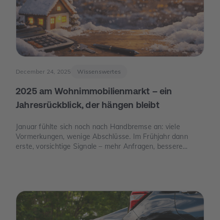
December 24, 2025
Wissenswertes
2025 am Wohnimmobilienmarkt – ein
Jahresrückblick, der hängen bleibt
Januar fühlte sich noch nach Handbremse an: viele
Vormerkungen, wenige Abschlüsse. Im Frühjahr dann
erste, vorsichtige Signale – mehr Anfragen, bessere
Termine. Und im Juni der Moment, der die Stimmung
drehte: Die Europäische Zentralbank senkte ihre
Leitzinsen spürbar. Von da an war die Erzählung des
Jahres eine andere: weniger „Warten auf bessere Zeiten“,
mehr „Was ist wirklich möglich?“.