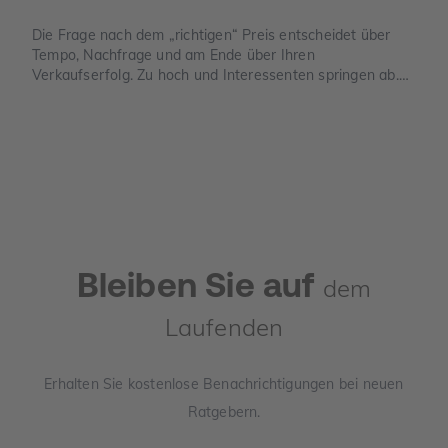
Die Frage nach dem „richtigen“ Preis entscheidet über
Tempo, Nachfrage und am Ende über Ihren
Verkaufserfolg. Zu hoch und Interessenten springen ab.
Zu niedrig und Sie verschenken Geld. Dieser Leitfaden
zeigt, wie der Verkehrswert in Deutschland sauber
ermittelt wird, welche Unterlagen Sie benötigen und wo
die häufigsten Denkfehler liegen.
Bleiben Sie auf
dem
Laufenden
Erhalten Sie kostenlose Benachrichtigungen bei neuen
Ratgebern.