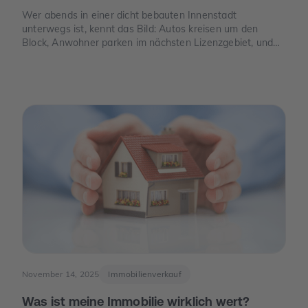
Wer abends in einer dicht bebauten Innenstadt
unterwegs ist, kennt das Bild: Autos kreisen um den
Block, Anwohner parken im nächsten Lizenzgebiet, und
freie Stellplätze sind seltener als freie Tische. Genau an
dieser Stelle wird Parkraum zu einem Thema, das auch
für Eigentümer spannend ist – nicht, weil man „schnelles
Geld“ verspricht, sondern weil knapper Platz, neue Regeln
und E-Mobilität den Wert eines Stellplatzes oder einer
Garage verändern können.
November 14, 2025
Immobilienverkauf
Was ist meine Immobilie wirklich wert?