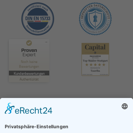
Kundenbewertungen und Erfahrungen zu
TAURIBA GmbH
Noch keine
Bewertungen
MANGELHAFT
Kundenbewertungen
Authentizität
5,00
/
0,00
Erfahren Sie mehr über dieses Bewertungssiegel
Profil ansehen
01.01.1970
© TAURIBA GmbH - Tullastraße 58 - 76131 Karlsruhe |
kontakt@tauriba.de
Impressum
Datenschutz
Widerrufsbelehrung
AGB