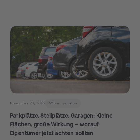
Termine. Und im Juni der Moment, der die Stimmung
drehte: Die Europäische Zentralbank senkte ihre
Leitzinsen spürbar. Von da an war die Erzählung des
Jahres eine andere: weniger „Warten auf bessere Zeiten“,
mehr „Was ist wirklich möglich?“.
November 28, 2025
Wissenswertes
Parkplätze, Stellplätze, Garagen: Kleine
Flächen, große Wirkung – worauf
Eigentümer jetzt achten sollten