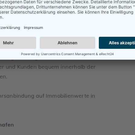
onalen Flughafen, der schnelle
globalen Wirtschaftszentren
rvorragend ausgebaut. Mit U-Bahnen,
er und Kunden bequem innerhalb der
en.
rs­­anbindung auf Immobilien­­werte in
hafen