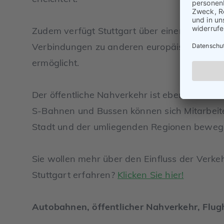
Zudem verfügt Stuttgart über einen internati
Verbindungen zu anderen europäischen und 
ermöglicht.
Der öffentliche Nahverkehr ist ebenfalls he
S-Bahnen und Bussen können sich Mitarbeit
Stadt und der umliegenden Regionen beweg
Sie wollen mehr über den Einfluss der Verkeh
Stuttgart erfahren?
Klicken Sie hier!
Autobahnen, öffentlicher Nahverkehr, Flug