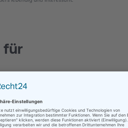
 für
sige Verkehrsanbindung und
s Netz von Autobahnen, darunter die A8
nsport und den Pendlerverkehr