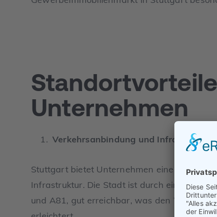
Standort­vorteile
Unternehmen
Verkehrsanbindung und Infrastruktur
Stuttgart bietet Unternehmen eine erstklas
Infrastruktur. Die Stadt ist durch ein dichte
und A81, gut erreichbar, was den Warentra
erleichtert.