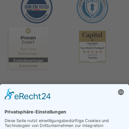
Kundenbewertungen und Erfahrungen zu
TAURIBA GmbH
Noch keine
Bewertungen
MANGELHAFT
Kundenbewertungen
Authentizität
5,00
/
0,00
Erfahren Sie mehr über dieses Bewertungssiegel
Profil ansehen
01.01.1970
© TAURIBA GmbH - Tullastraße 58 - 76131 Karlsruhe |
kontakt@tauriba.de
Impressum
Datenschutz
Widerrufsbelehrung
AGB