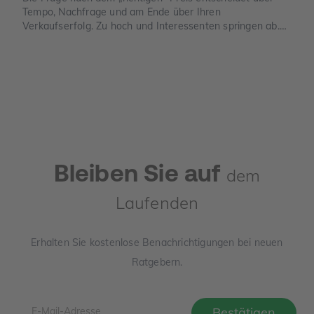
Tempo, Nachfrage und am Ende über Ihren
Verkaufserfolg. Zu hoch und Interessenten springen ab.
Zu niedrig und Sie verschenken Geld. Dieser Leitfaden
zeigt, wie der Verkehrswert in Deutschland sauber
ermittelt wird, welche Unterlagen Sie benötigen und wo
die häufigsten Denkfehler liegen.
Bleiben Sie auf
dem
Laufenden
Erhalten Sie kostenlose Benachrichtigungen bei neuen
Ratgebern.