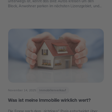
unterwegs ist, kennt das Bild: Autos kreisen um den
Block, Anwohner parken im nächsten Lizenzgebiet, und
freie Stellplätze sind seltener als freie Tische. Genau an
dieser Stelle wird Parkraum zu einem Thema, das auch
für Eigentümer spannend ist – nicht, weil man „schnelles
Geld“ verspricht, sondern weil knapper Platz, neue Regeln
und E-Mobilität den Wert eines Stellplatzes oder einer
Garage verändern können.
November 14, 2025
Immobilienverkauf
Was ist meine Immobilie wirklich wert?
Die Frage nach dem „richtigen“ Preis entscheidet über