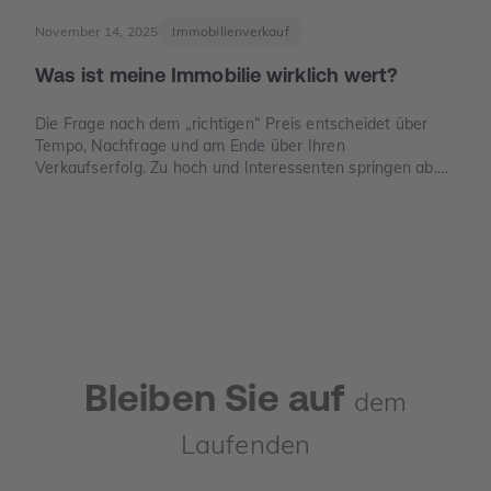
November 14, 2025
Immobilienverkauf
Was ist meine Immobilie wirklich wert?
Die Frage nach dem „richtigen“ Preis entscheidet über
Tempo, Nachfrage und am Ende über Ihren
Verkaufserfolg. Zu hoch und Interessenten springen ab.
Zu niedrig und Sie verschenken Geld. Dieser Leitfaden
zeigt, wie der Verkehrswert in Deutschland sauber
ermittelt wird, welche Unterlagen Sie benötigen und wo
die häufigsten Denkfehler liegen.
Bleiben Sie auf
dem
Laufenden