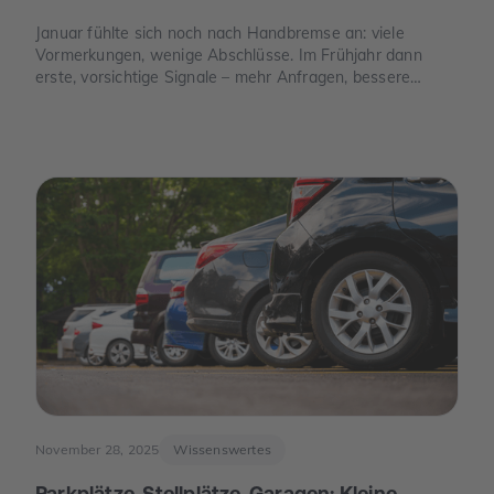
Januar fühlte sich noch nach Handbremse an: viele
Vormerkungen, wenige Abschlüsse. Im Frühjahr dann
erste, vorsichtige Signale – mehr Anfragen, bessere
Termine. Und im Juni der Moment, der die Stimmung
drehte: Die Europäische Zentralbank senkte ihre
Leitzinsen spürbar. Von da an war die Erzählung des
Jahres eine andere: weniger „Warten auf bessere Zeiten“,
mehr „Was ist wirklich möglich?“.
November 28, 2025
Wissenswertes
Parkplätze, Stellplätze, Garagen: Kleine