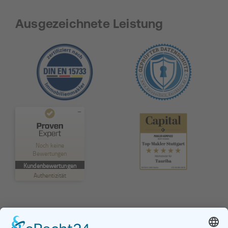
Ausgezeichnete Leistung
Kundenbewertungen und Erfahrungen zu
TAURIBA GmbH
Noch keine
Bewertungen
MANGELHAFT
Kundenbewertungen
Authentizität
5,00
/
0,00
Erfahren Sie mehr über dieses Bewertungssiegel
Profil ansehen
01.01.1970