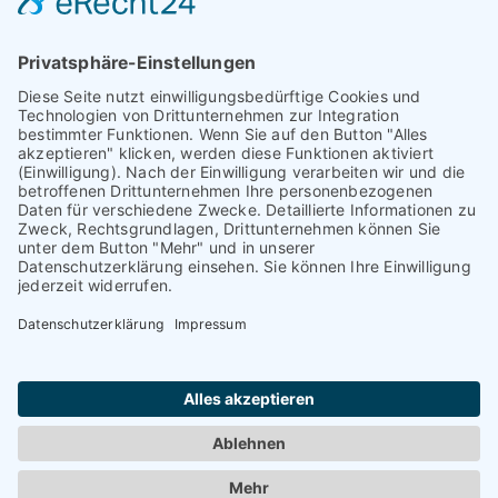
© TAURIBA GmbH - Tullastraße 58 - 76131 Karlsruhe |
kontakt@tauriba.de
Impressum
Datenschutz
Widerrufsbelehrung
AGB
Haftungsauschluss: Alle auf diesen Seiten veröffentlichten
Informationen wurden nach bestem Wissen und
Gewissen erstellt. Alle Kundenmeinungen beruhen auf
echten Kundenaussagen. Niemand wurde in irgendeiner
Form für diese Videos oder schriftlichen Bewertungen
kompensiert! Wir können Ihnen keine Ergebnisse wie
einen höheren Verkaufspreis oder ähnliches garantieren.
Das hängt von dem Markt ab. Die dargestellten Erfolge
sind nur möglich, wenn der Markt, die
Vermarktungsstrategie und die Eigenschaften der
Immobilie passen. Jede Immobilie lässt sich verkaufen,
wenn der Preis an der Nachfrage orientiert wird.