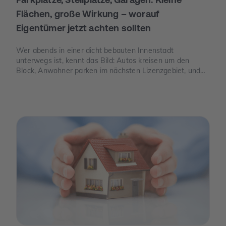
Flächen, große Wirkung – worauf
Eigentümer jetzt achten sollten
Wer abends in einer dicht bebauten Innenstadt
unterwegs ist, kennt das Bild: Autos kreisen um den
Block, Anwohner parken im nächsten Lizenzgebiet, und
freie Stellplätze sind seltener als freie Tische. Genau an
dieser Stelle wird Parkraum zu einem Thema, das auch
für Eigentümer spannend ist – nicht, weil man „schnelles
Geld“ verspricht, sondern weil knapper Platz, neue Regeln
und E-Mobilität den Wert eines Stellplatzes oder einer
Garage verändern können.